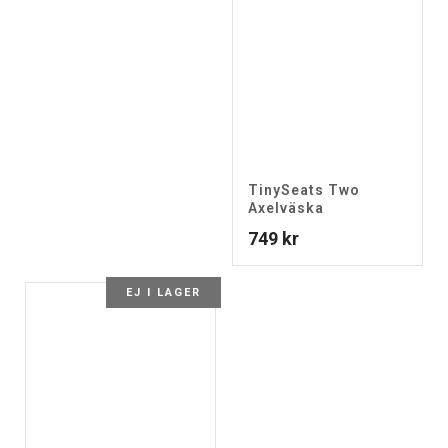
TinySeats Two
Axelväska
749
kr
EJ I LAGER