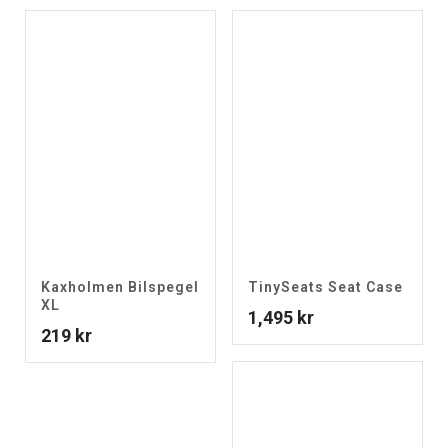
priset
priset
var:
är:
79 kr.
59 kr.
Kaxholmen Bilspegel
TinySeats Seat Case
XL
1,495
kr
219
kr