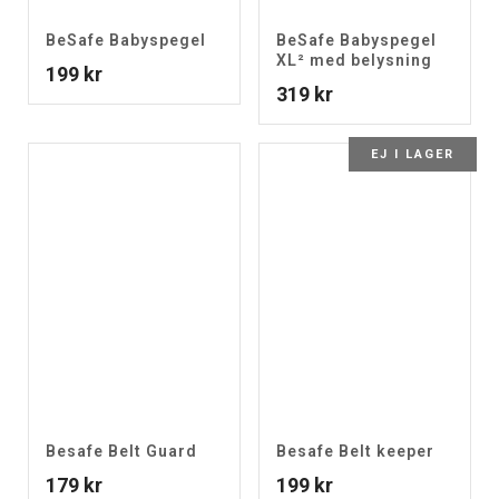
BeSafe Babyspegel
BeSafe Babyspegel
XL² med belysning
199
kr
319
kr
EJ I LAGER
Besafe Belt Guard
Besafe Belt keeper
179
kr
199
kr