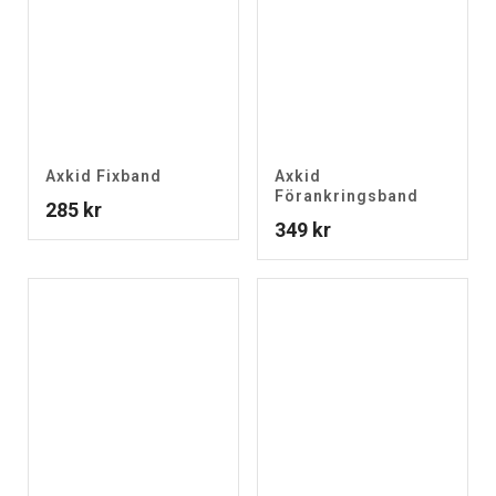
Axkid Fixband
Axkid
Förankringsband
285
kr
349
kr