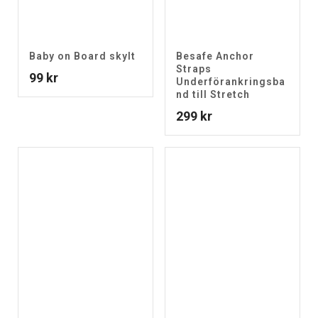
Baby on Board skylt
Besafe Anchor
Straps
99
kr
Underförankringsba
nd till Stretch
299
kr