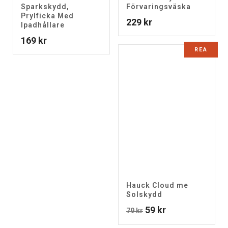
Sparkskydd,
Förvaringsväska
Prylficka Med
229
kr
Ipadhållare
169
kr
REA
Hauck Cloud me
Solskydd
Det
Det
59
kr
79
kr
ursprungliga
nuvarande