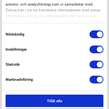
annons- och analysföretag som vi samarbetar med.
Dessa kan i sin tur kombinera informationen med annan
information som du har tillhandahållit eller som de har
samlat in när du har använt deras tjänster.
Samtyckesval
Nödvändig
Inställningar
Statistik
Cybex
EasyGrow Air Inlay
Sommaröverdrag
Sittdyna Till
Marknadsföring
Sirona Z-Line Beige
Bilbarnstol
Anthracite
679
kr
349
kr
Tillåt alla