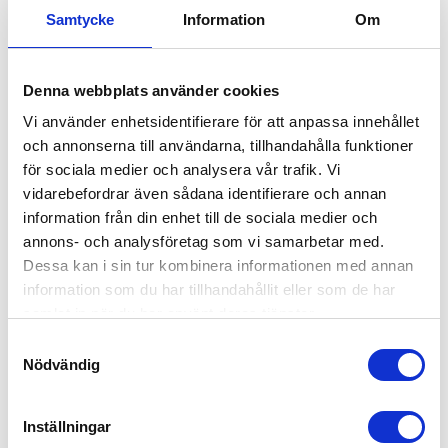
Samtycke
Information
Om
Denna webbplats använder cookies
Vi använder enhetsidentifierare för att anpassa innehållet
och annonserna till användarna, tillhandahålla funktioner
för sociala medier och analysera vår trafik. Vi
vidarebefordrar även sådana identifierare och annan
Babybjörn Resesäng Svart
information från din enhet till de sociala medier och
annons- och analysföretag som vi samarbetar med.
2,299
kr
Dessa kan i sin tur kombinera informationen med annan
information som du har tillhandahållit eller som de har
EJ I LAGER
samlat in när du har använt deras tjänster.
Samtyckesval
Nödvändig
Inställningar