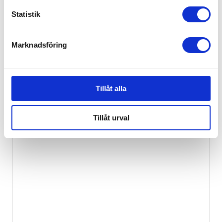
Statistik
Marknadsföring
Tillåt alla
Besafe Stretch² Anthracite Mesh
7,799
kr
Tillåt urval