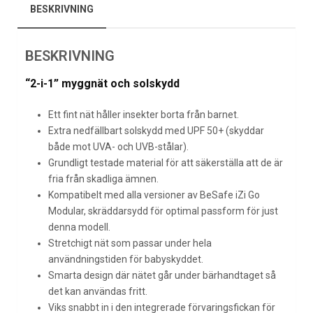
BESKRIVNING
BESKRIVNING
“2-i-1” myggnät och solskydd
Ett fint nät håller insekter borta från barnet.
Extra nedfällbart solskydd med UPF 50+ (skyddar
både mot UVA- och UVB-stålar).
Grundligt testade material för att säkerställa att de är
fria från skadliga ämnen.
Kompatibelt med alla versioner av BeSafe iZi Go
Modular, skräddarsydd för optimal passform för just
denna modell.
Stretchigt nät som passar under hela
användningstiden för babyskyddet.
Smarta design där nätet går under bärhandtaget så
det kan användas fritt.
Viks snabbt in i den integrerade förvaringsfickan för