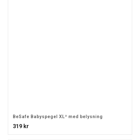
BeSafe Babyspegel XL² med belysning
319
kr