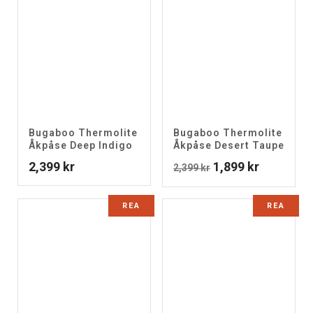
Bugaboo Thermolite
Bugaboo Thermolite
Åkpåse Deep Indigo
Åkpåse Desert Taupe
Det
Det
2,399
kr
1,899
kr
2,399
kr
ursprungliga
nuvarand
priset
priset
REA
REA
var:
är:
2,399 kr.
1,899 kr.