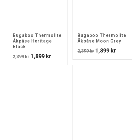
Bugaboo Thermolite
Bugaboo Thermolite
Åkpåse Heritage
Åkpåse Moon Grey
Black
Det
Det
1,899
kr
2,399
kr
Det
Det
1,899
kr
2,399
kr
ursprungliga
nuvarand
ursprungliga
nuvarande
priset
priset
priset
priset
var:
är:
var:
är:
2,399 kr.
1,899 kr.
2,399 kr.
1,899 kr.