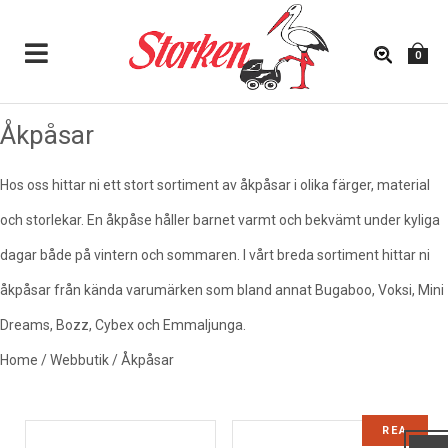
0
Åkpåsar
ÅKPÅSAR
Hos oss hittar ni ett stort sortiment av åkpåsar i olika färger, material
och storlekar. En åkpåse håller barnet varmt och bekvämt under kyliga
Hos oss hittar ni ett stort sortiment av
åkpåsar i olika
dagar både på vintern och sommaren. I vårt breda sortiment hittar ni
färger, material och storlekar
. En åkpåse håller barnet
åkpåsar från kända varumärken som bland annat Bugaboo, Voksi, Mini
varmt och bekvämt under kyliga dagar både på vintern
och sommaren. I vårt breda sortiment hittar ni åkpåsar
Dreams, Bozz, Cybex och Emmaljunga.
från kända varumärken som bland annat Bugaboo, Voksi,
Home
/
Webbutik
/
Åkpåsar
Mini Dreams, Bozz, Cybex och Emmaljunga.
REA