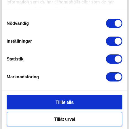
599
kr
599
kr
information som du har tillhandahållit eller som de har
samlat in när du har använt deras tjänster.
Samtyckesval
Nödvändig
Inställningar
Statistik
Marknadsföring
Mini Dreams Åkpåse
Mini Dreams Åkpåse
Mini Olive
Mini Svart
Tillåt alla
599
kr
599
kr
Tillåt urval