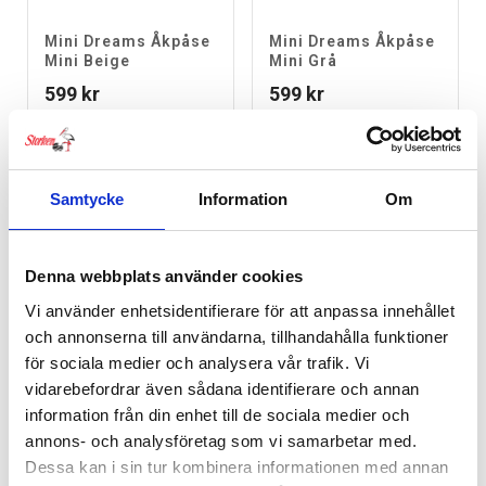
Mini Dreams Åkpåse
Mini Dreams Åkpåse
Mini Beige
Mini Grå
599
kr
599
kr
Samtycke
Information
Om
Denna webbplats använder cookies
Vi använder enhetsidentifierare för att anpassa innehållet
och annonserna till användarna, tillhandahålla funktioner
för sociala medier och analysera vår trafik. Vi
vidarebefordrar även sådana identifierare och annan
information från din enhet till de sociala medier och
annons- och analysföretag som vi samarbetar med.
Mini Dreams Åkpåse
Mini Dreams Åkpåse
Mini Gul
Mini Ljusgrå
Dessa kan i sin tur kombinera informationen med annan