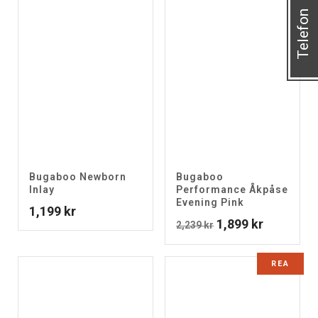
Telefon
Bugaboo Newborn
Bugaboo
Inlay
Performance Åkpåse
Evening Pink
1,199
kr
Det
Det
1,899
kr
2,239
kr
ursprungliga
nuvarand
priset
priset
REA
var:
är:
2,239 kr.
1,899 kr.