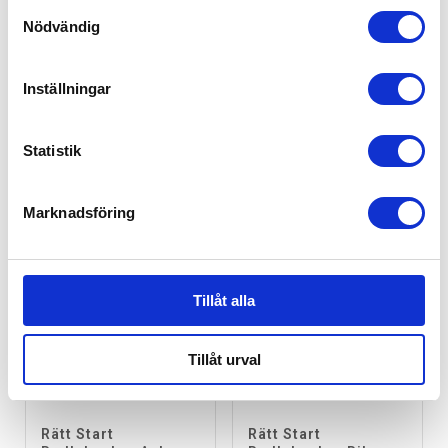
Samtyckesval
Nödvändig
Playgro Super
Playgro Zebra 9
Shaker Skallra
Links Pack
Inställningar
99
kr
99
kr
Statistik
EJ I LAGER
Marknadsföring
Tillåt alla
Tillåt urval
Rätt Start
Rätt Start