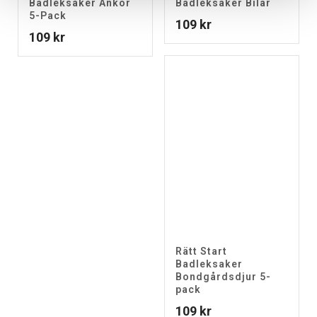
Badleksaker Ankor
Badleksaker Bilar
5-Pack
109
kr
109
kr
Rätt Start
Badleksaker
Bondgårdsdjur 5-
pack
109
kr