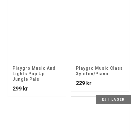
Playgro Music And
Playgro Music Class
Lights Pop Up
Xylofon/Piano
Jungle Pals
229
kr
299
kr
EJ I LAGER