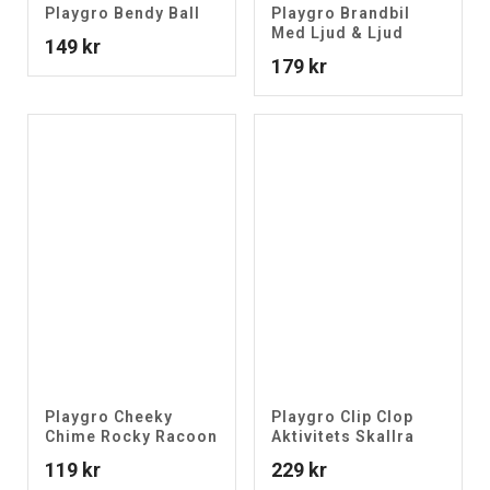
Playgro Bendy Ball
Playgro Brandbil
Med Ljud & Ljud
149
kr
179
kr
Playgro Cheeky
Playgro Clip Clop
Chime Rocky Racoon
Aktivitets Skallra
119
kr
229
kr