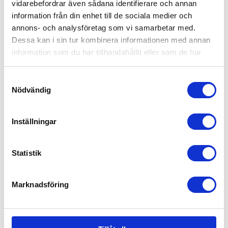
vidarebefordrar även sådana identifierare och annan
information från din enhet till de sociala medier och
annons- och analysföretag som vi samarbetar med.
Dessa kan i sin tur kombinera informationen med annan
information som du har tillhandahållit eller som de har
samlat in när du har använt deras tjänster.
Samtyckesval
Nödvändig
Inställningar
BeSafe Babyspegel
Statistik
199
kr
Marknadsföring