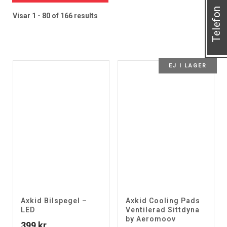
Telefon
Visar 1 - 80 of 166 results
EJ I LAGER
Axkid Bilspegel –
Axkid Cooling Pads
LED
Ventilerad Sittdyna
by Aeromoov
399
kr