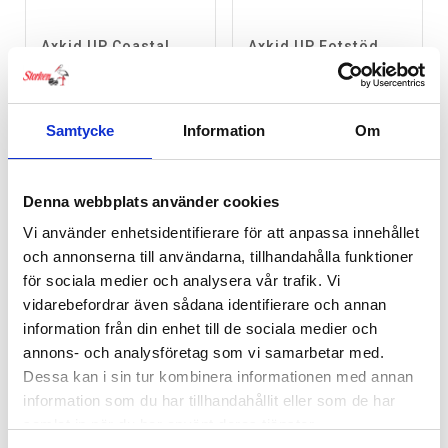
Axkid UP Coastal
Axkid UP Fotstöd
Storm Black +
499
kr
Tillbehörspaket
6,746
kr
Samtycke
Information
Om
Denna webbplats använder cookies
Vi använder enhetsidentifierare för att anpassa innehållet
och annonserna till användarna, tillhandahålla funktioner
för sociala medier och analysera vår trafik. Vi
vidarebefordrar även sådana identifierare och annan
information från din enhet till de sociala medier och
annons- och analysföretag som vi samarbetar med.
Dessa kan i sin tur kombinera informationen med annan
Baby on Board skylt
information som du har tillhandahållit eller som de har
samlat in när du har använt deras tjänster.
99
kr