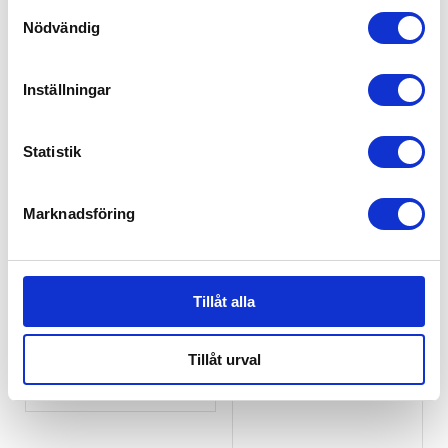
Samtyckesval
Nödvändig
Inställningar
Statistik
Marknadsföring
Besafe Anchor
BeSafe Babyspegel
Tillåt alla
Straps
199
kr
Underförankringsba
nd till Stretch
Tillåt urval
299
kr