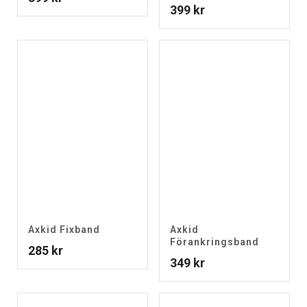
399
kr
Axkid Fixband
Axkid
Förankringsband
285
kr
349
kr