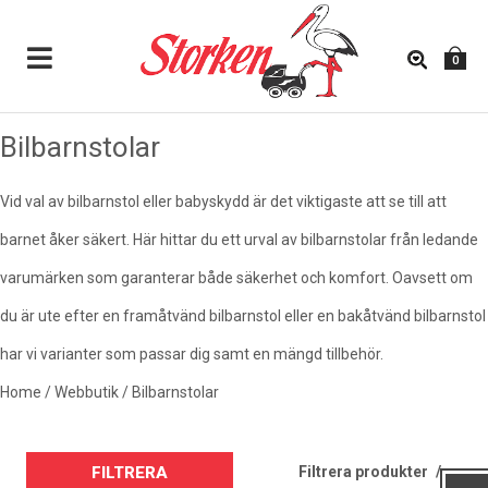
0
Bilbarnstolar
BILBARNSTOLAR
Vid val av bilbarnstol eller babyskydd är det viktigaste att se till att
barnet åker säkert. Här hittar du ett urval av bilbarnstolar från ledande
Vid val av bilbarnstol eller babyskydd är det viktigaste
varumärken som garanterar både säkerhet och komfort. Oavsett om
att se till att barnet åker säkert. Här hittar du ett urval av
du är ute efter en framåtvänd bilbarnstol eller en bakåtvänd bilbarnstol
bilbarnstolar från ledande varumärken som garanterar
både säkerhet och komfort. Oavsett om du är ute efter
har vi varianter som passar dig samt en mängd tillbehör.
en
framåtvänd bilbarnstol
eller en
bakåtvänd bilbarnstol
Home
/
Webbutik
/
Bilbarnstolar
har vi varianter som passar dig samt en mängd tillbehör.
Filtrera produkter