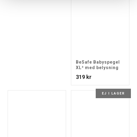
BeSafe Babyspegel
XL² med belysning
319
kr
EJ I LAGER