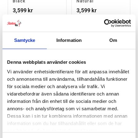
Black
Natural
3,599
kr
3,599
kr
Samtycke
Information
Om
Denna webbplats använder cookies
Vi använder enhetsidentifierare för att anpassa innehållet
och annonserna till användarna, tillhandahålla funktioner
för sociala medier och analysera vår trafik. Vi
vidarebefordrar även sådana identifierare och annan
information från din enhet till de sociala medier och
annons- och analysföretag som vi samarbetar med.
KAOS KLAPP®
KAOS KLAPP®
Nyfödd-säte Desert
Recycled Charcoal
Dessa kan i sin tur kombinera informationen med annan
Sand
Black
information som du har tillhandahållit eller som de har
1,399
kr
2,299
kr
samlat in när du har använt deras tjänster.