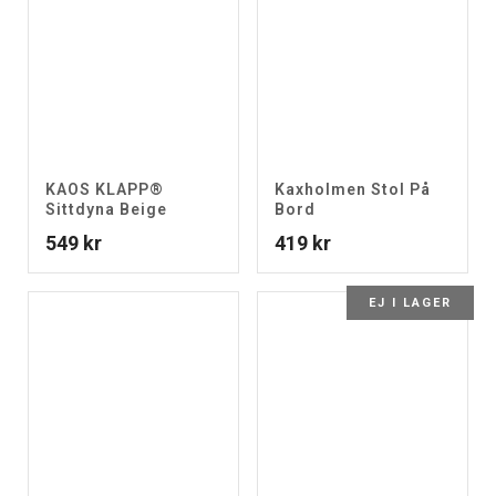
KAOS KLAPP®
Kaxholmen Stol På
Sittdyna Beige
Bord
549
kr
419
kr
EJ I LAGER