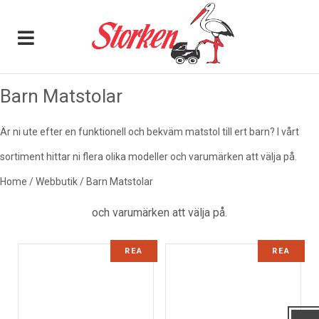
0
Barn Matstolar
BARN MATSTOLAR
Är ni ute efter en funktionell och bekväm matstol till ert barn? I vårt
sortiment hittar ni flera olika modeller och varumärken att välja på.
Är ni ute efter en
funktionell och bekväm matstol till
Home
/
Webbutik
/
Barn Matstolar
ert barn
? I vårt sortiment hittar ni flera olika modeller
och varumärken att välja på.
REA
REA