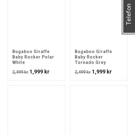
Telefon
Bugaboo Giraffe
Bugaboo Giraffe
Baby Rocker Polar
Baby Rocker
White
Tornado Grey
Det
Det
Det
Det
1,999
kr
1,999
kr
2,499
kr
2,499
kr
ursprungliga
nuvarande
ursprungliga
nuvarand
priset
priset
priset
priset
var:
är:
var:
är:
2,499 kr.
1,999 kr.
2,499 kr.
1,999 kr.