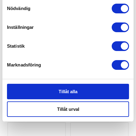
Samtyckesval
Nödvändig
Inställningar
Statistik
Marknadsföring
KAOS KLAPP®
KAOS KLAPP®
Tillåt alla
Recycled Desert
Recycled Mineral
Sand
Green
2,299
kr
2,299
kr
Tillåt urval