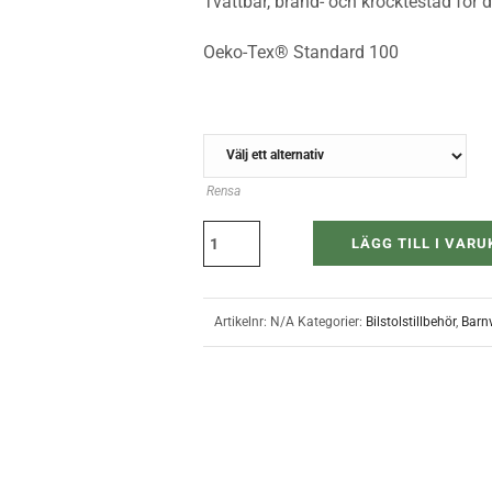
Tvättbar, brand- och krocktestad för d
Oeko-Tex® Standard 100
FARG
Rensa
LÄGG TILL I VAR
Artikelnr:
N/A
Kategorier:
Bilstolstillbehör
,
Barn