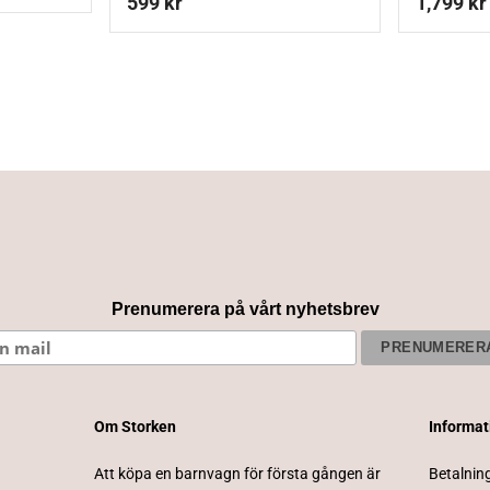
599
kr
1,799
kr
Prenumerera på vårt nyhetsbrev
Om Storken
Informa
Att köpa en barnvagn för första gången är
Betalnin