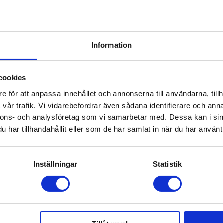
Information
cookies
ttorka. Spara vatten genom att bara tvätta när nödvändigt.
e för att anpassa innehållet och annonserna till användarna, tillh
vår trafik. Vi vidarebefordrar även sådana identifierare och anna
nnons- och analysföretag som vi samarbetar med. Dessa kan i sin
har tillhandahållit eller som de har samlat in när du har använt 
ko-tex Standard 100, Klass I. Oeko-tex är ett oberoende test och ce
igt Oeko-tex ger dig som förälder en trygghet i och vetskap om att
Inställningar
Statistik