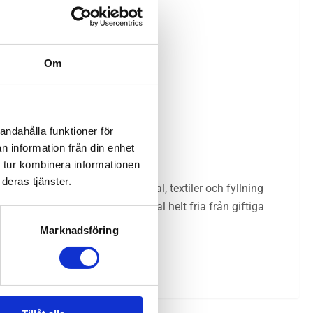
Om
andahålla funktioner för
n information från din enhet
 tur kombinera informationen
deras tjänster.
rtifierings institut för material, textiler och fyllning
 ditt barn är omgivet av material helt fria från giftiga
Marknadsföring