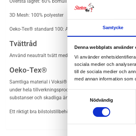
Översta lagret: 60% bomull & 40% polyester
3D Mesh: 100% polyester
Samtycke
Oeko-Tex® standard 100: Alla delar är Klass I certifierade
Tvättråd
Denna webbplats använder 
Använd neautralt tvätt medel, blek inte. Tvätta i 40oC. Luf
Vi använder enhetsidentifierar
sociala medier och analysera 
Oeko-Tex®
till de sociala medier och a
med annan information som du 
Samtliga material i Voksi® Airflow Liner är godkända enligt Ö
under hela tillverkningsprocessen. En produkt certifierad enl
Samtyckesval
substanser och skadliga ämnen.
Nödvändig
Ett riktigt bra
bilstolstillbehör
!