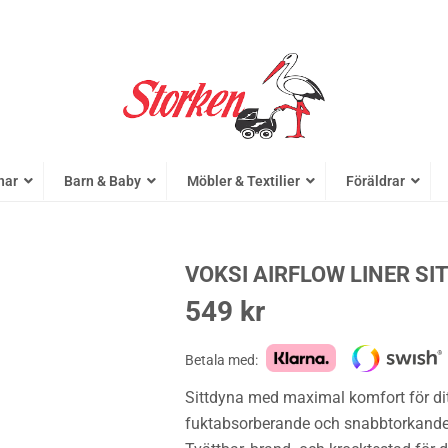
nar
Barn & Baby
Möbler & Textilier
Föräldrar
VOKSI AIRFLOW LINER S
549
kr
Betala med:
Sittdyna med maximal komfort för dit
fuktabsorberande och snabbtorkande m