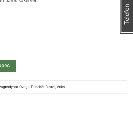
itt barns säkerhet.
Telefon
UKORG
vagnsdynor
,
Övriga Tillbehör Bilstol
,
Voksi