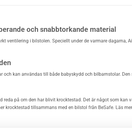
berande och snabbtorkande material
ventilering i bilstolen. Speciellt under de varmare dagarna, Airf
aden
tolar och kan användas till både babyskydd och bilbarnstolar. Den
ltid reda på om den har blivit krocktestad. Det är något som kan 
 liner krocktestad tillsammans med en bilstol från BeSafe. Läs me