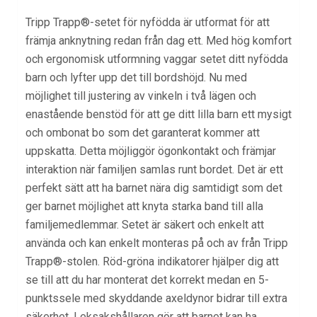
Tripp Trapp®-setet för nyfödda är utformat för att
främja anknytning redan från dag ett. Med hög komfort
och ergonomisk utformning vaggar setet ditt nyfödda
barn och lyfter upp det till bordshöjd. Nu med
möjlighet till justering av vinkeln i två lägen och
enastående benstöd för att ge ditt lilla barn ett mysigt
och ombonat bo som det garanterat kommer att
uppskatta. Detta möjliggör ögonkontakt och främjar
interaktion när familjen samlas runt bordet. Det är ett
perfekt sätt att ha barnet nära dig samtidigt som det
ger barnet möjlighet att knyta starka band till alla
familjemedlemmar. Setet är säkert och enkelt att
använda och kan enkelt monteras på och av från Tripp
Trapp®-stolen. Röd-gröna indikatorer hjälper dig att
se till att du har monterat det korrekt medan en 5-
punktssele med skyddande axeldynor bidrar till extra
säkerhet. Leksakshållaren gör att barnet kan ha