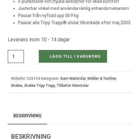
5-punktssele och mjuka axeldynor för ökad komfort
Justerbar vinkel med användarvänlig enhandsmekanism
Passar från nyfödd upp till 9 kg
Passar alla Tripp Trapp®-stolar tillverkade efter maj 2003
Leverans inom 10 - 14 dagar
LÄGG TILL I VARUKORG
Artikelnr:
526104
Kategorier:
Barn Matstolar
,
Möbler & Textilier
,
Stokke
,
Stokke Tripp Trapp
,
Tillbehör Matstolar
BESKRIVNING
BESKRIVNING