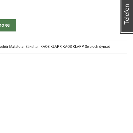
Telefon
UKORG
lbehör Matstolar
Etiketter:
KAOS KLAPP
,
KAOS KLAPP Sele och dynset