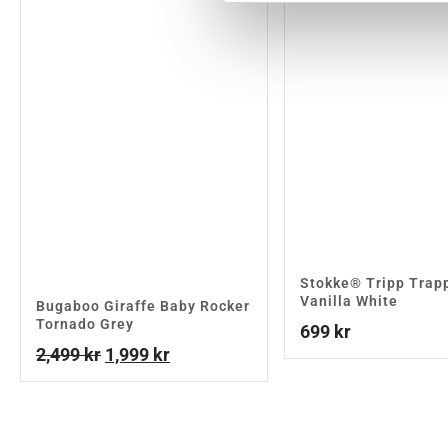
Stokke® Tripp Trapp
Vanilla White
Bugaboo Giraffe Baby Rocker
Tornado Grey
699
kr
Det
Det
2,499
kr
1,999
kr
ursprungliga
nuvarande
priset
priset
var:
är:
2,499 kr.
1,999 kr.