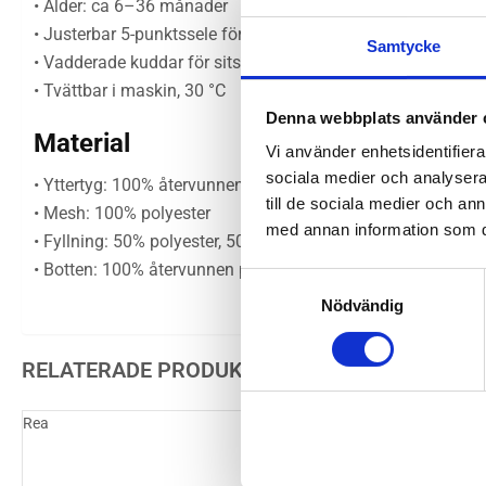
• Ålder: ca 6–36 månader
• Justerbar 5-punktssele för ökad säkerhet
Samtycke
• Vadderade kuddar för sits och rygg
• Tvättbar i maskin, 30 °C
Denna webbplats använder 
Material
Vi använder enhetsidentifierar
sociala medier och analysera 
• Yttertyg: 100% återvunnen polyester
till de sociala medier och a
• Mesh: 100% polyester
med annan information som du 
• Fyllning: 50% polyester, 50% återvunnen polyester
• Botten: 100% återvunnen polyester
Samtyckesval
Nödvändig
RELATERADE PRODUKTER
Rea