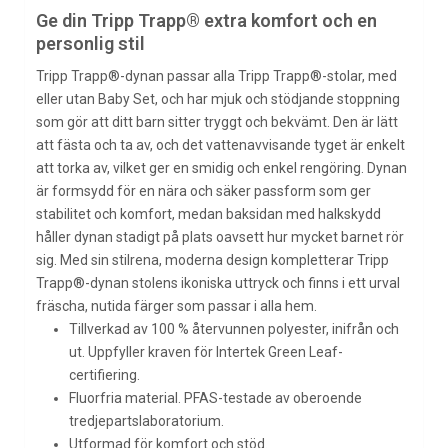
Ge din Tripp Trapp® extra komfort och en
personlig stil
Tripp Trapp®-dynan passar alla Tripp Trapp®-stolar, med
eller utan Baby Set, och har mjuk och stödjande stoppning
som gör att ditt barn sitter tryggt och bekvämt. Den är lätt
att fästa och ta av, och det vattenavvisande tyget är enkelt
att torka av, vilket ger en smidig och enkel rengöring. Dynan
är formsydd för en nära och säker passform som ger
stabilitet och komfort, medan baksidan med halkskydd
håller dynan stadigt på plats oavsett hur mycket barnet rör
sig. Med sin stilrena, moderna design kompletterar Tripp
Trapp®-dynan stolens ikoniska uttryck och finns i ett urval
fräscha, nutida färger som passar i alla hem.
Tillverkad av 100 % återvunnen polyester, inifrån och
ut. Uppfyller kraven för Intertek Green Leaf-
certifiering.
Fluorfria material. PFAS-testade av oberoende
tredjepartslaboratorium.
Utformad för komfort och stöd.