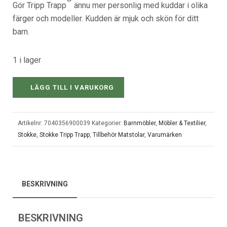
Gör Tripp Trapp
ännu mer personlig med kuddar i olika
färger och modeller. Kudden är mjuk och skön för ditt
barn.
1 i lager
LÄGG TILL I VARUKORG
Artikelnr:
7040356900039
Kategorier:
Barnmöbler
,
Möbler & Textilier
,
Stokke
,
Stokke Tripp Trapp
,
Tillbehör Matstolar
,
Varumärken
BESKRIVNING
BESKRIVNING