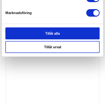
Marknadsföring
Britax Bed Rocker Vit
399
kr
Tillåt alla
Ej i lager
Tillåt urval