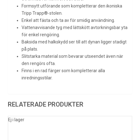
Formsytt utförande som kompletterar den ikoniska
Tripp Trapp®-stolen.
Enkel att fästa och ta av för smidig användning.
Vattenavvisande tyg med lättskött avtorkningsbar yta
för enkel rengöring.
Baksida med halkskydd ser till att dynan ligger stadigt
på plats.
Slitstarka material som bevarar utseendet även när
den rengörs ofta.
Finns i en rad färger som kompletterar alla
inredningsstilar.
RELATERADE PRODUKTER
Ej i lager