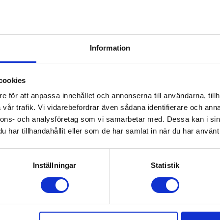
ion när familjen samlas runt bordet. Det är ett perfekt sätt att 
säkert och enkelt att använda och kan enkelt monteras på och av 
ssele med skyddande axeldynor bidrar till extra säkerhet. Leksaks
ngen av dess motoriska färdigheter. Passar från nyfödd upp till
Information
cookies
e för att anpassa innehållet och annonserna till användarna, tillh
vår trafik. Vi vidarebefordrar även sådana identifierare och anna
nnons- och analysföretag som vi samarbetar med. Dessa kan i sin
har tillhandahållit eller som de har samlat in när du har använt 
Inställningar
Statistik
Ej i lager
t
Rätt Start Tunt Täcke