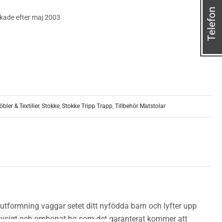
Telefon
erkade efter maj 2003
bler & Textilier
,
Stokke
,
Stokke Tripp Trapp
,
Tillbehör Matstolar
utformning vaggar setet ditt nyfödda barn och lyfter upp
ett mysigt och ombonat bo som det garanterat kommer att