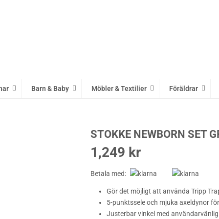
nar
Barn & Baby
Möbler & Textilier
Föräldrar
STOKKE NEWBORN SET G
1,249
kr
Betala med:
Gör det möjligt att använda Tripp Tr
5-punktssele och mjuka axeldynor fö
Justerbar vinkel med användarvänl