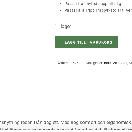
Passar från nyfödd upp till 9 kg
Passar alla Tripp Trapp®-stolar tillv
1 i lager
LÄGG TILL I VARUKORG
Artikelnr:
526101
Kategorier:
Barn Matstolar
,
Mö
anknytning redan från dag ett. Med hög komfort och ergonomisk 
ln i två lägen och enastående benstöd för att ge ditt lilla barn 