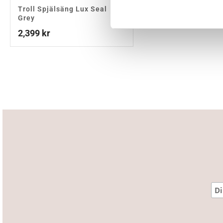
Troll Spjälsäng Lux Seal
399
kr
Grey
2,399
kr