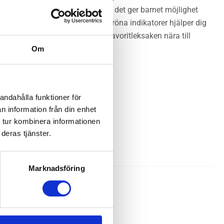
ha barnet nära dig samtidigt som det ger barnet möjlighet
från Tripp Trapp®-stolen. Röd-gröna indikatorer hjälper dig
hållaren gör att barnet kan ha favoritleksaken nära till
 9 kg
Om
andahålla funktioner för
n information från din enhet
 tur kombinera informationen
deras tjänster.
Marknadsföring