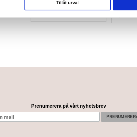
Tillåt urval
Vagn/Vagga Eco
Troll Bed
299
kr
2,395
kr
Prenumerera på vårt nyhetsbrev