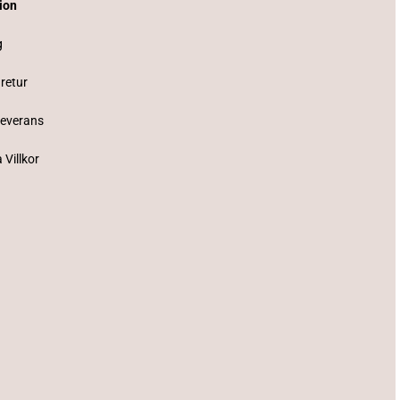
tion
g
 retur
Leverans
 Villkor