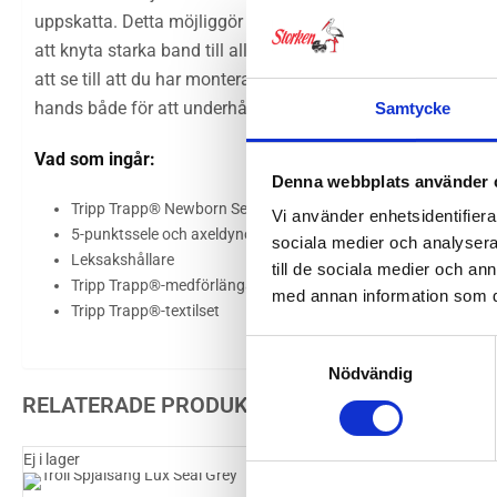
uppskatta. Detta möjliggör ögonkontakt och främjar interakt
att knyta starka band till alla familjemedlemmar. Setet är 
att se till att du har monterat det korrekt medan en 5-punkt
hands både för att underhålla barnet och stimulera utveckli
Samtycke
Vad som ingår:
Denna webbplats använder 
Tripp Trapp® Newborn Set med vaddering
Vi använder enhetsidentifierar
5-punktssele och axeldynor
sociala medier och analysera 
Leksakshållare
till de sociala medier och a
Tripp Trapp®-medförlängare
med annan information som du 
Tripp Trapp®-textilset
Samtyckesval
Nödvändig
RELATERADE PRODUKTER
Ej i lager
Britax Bed Rocker Vi