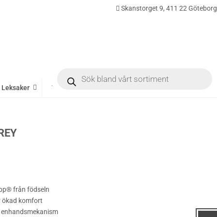
Skanstorget 9, 411 22 Göteborg
0
Products
search
Leksaker
Varumärken
REY
app® från födseln
r ökad komfort
ig enhandsmekanism