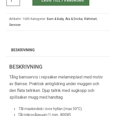
LÄGG TILL I VARUKORG
Artikelnr:
1685
Kategorier:
Barn & Baby
,
Äta & Dricka
,
Rättstart
,
Serviser
BESKRIVNING
BESKRIVNING
Tålig barnservis i repsäker melaminplast med motiv
av Bamse. Praktisk antiglidring under muggen och
den flata tallriken. Djup tallrik med sugkopp och
spillsäker mugg med handtag.
Tål maskindisk i övre hyllan (max 50°C).
Tål mikrovågsugn (1 min , 800W)