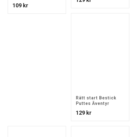
109
kr
Rätt start Bestick
Puttes Äventyr
129
kr