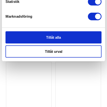
Statistik
Marknadsföring
Rätt Start Mumin
Rätt Start Mumin
Tillåt alla
Skål Med Sugkopp
Skål Med Sugkopp
Blueberry Blue
Easy Grey
169
kr
169
kr
Tillåt urval