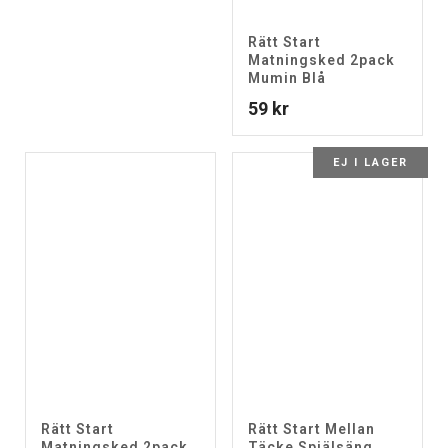
Rätt Start
Matningsked 2pack
Mumin Blå
59
kr
EJ I LAGER
Rätt Start
Rätt Start Mellan
Matningsked 2pack
Täcke Spjälsäng