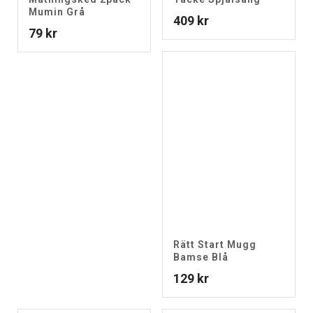
Mumin Grå
409
kr
79
kr
Rätt Start Mugg
Bamse Blå
129
kr