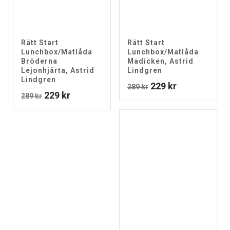
Rätt Start
Rätt Start
Lunchbox/Matlåda
Lunchbox/Matlåda
Bröderna
Madicken, Astrid
Lejonhjärta, Astrid
Lindgren
Lindgren
Det
Det
229
kr
289
kr
Det
Det
229
kr
289
kr
ursprungliga
nuvarande
ursprungliga
nuvarande
priset
priset
priset
priset
var:
är:
var:
är:
289 kr.
229 kr.
289 kr.
229 kr.