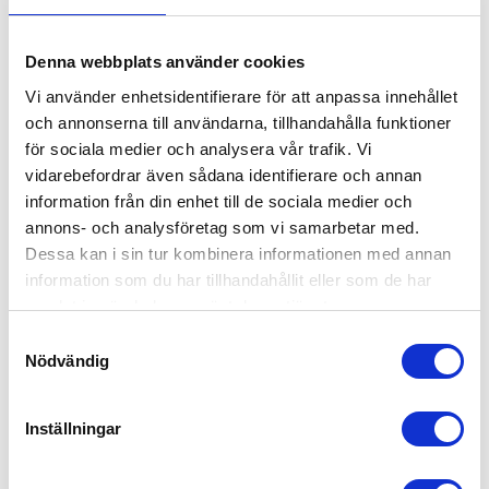
Denna webbplats använder cookies
Vi använder enhetsidentifierare för att anpassa innehållet
och annonserna till användarna, tillhandahålla funktioner
för sociala medier och analysera vår trafik. Vi
vidarebefordrar även sådana identifierare och annan
information från din enhet till de sociala medier och
annons- och analysföretag som vi samarbetar med.
Rätt Start Mumin
Rätt Start Mumin
Bordstablett/Underl
Bordstablett/Underl
Dessa kan i sin tur kombinera informationen med annan
ägg Easy Grey
ägg Lovely Pink
information som du har tillhandahållit eller som de har
219
kr
219
kr
samlat in när du har använt deras tjänster.
Samtyckesval
Nödvändig
Inställningar