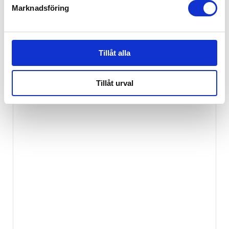
Marknadsföring
BabyBjörn Toasits
419
kr
Tillåt alla
Tillåt urval