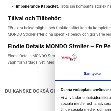
Imponerande Kapacitet:
Trots sin kompakta storlek har
Tillval och Tillbehör:
För extra bekvämlighet och funktionalitet kan du komplette
MONDO Stroller efter dina specifika behov och gör varje re
Elodie Details MONDO Stroller – En P
Elodie Details MONDO Stroller är en prisbelönt barnvagn som
vagn för vardagslivet. Med sina smarta lösningar, hållbara 
Samtycke
Denna webbplats använder 
DU KANSKE OCKSÅ GILLAR …
Vi använder enhetsidentifierar
sociala medier och analysera 
till de sociala medier och a