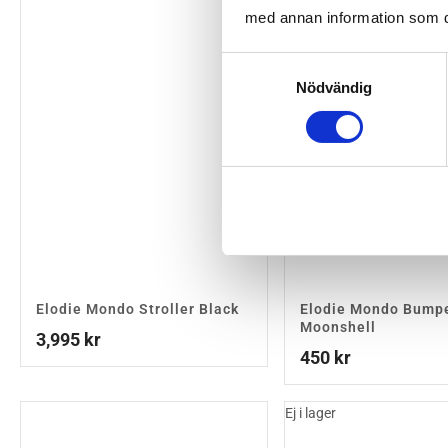
med annan information som du 
Samtyckesval
Nödvändig
Elodie Mondo Stroller Black
Elodie Mondo Bump
Moonshell
3,995
kr
450
kr
Ej i lager