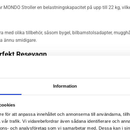
 MONDO Stroller en belastningskapacitet på upp till 22 kg, vilket
ra med olika tillbehör, såsom bygel, bilbarnstolsadapter, muggh
sa ännu smidigare.
erfekt Resevagn
 kombinerar stil, funktion och komfort. Den är idealisk för förä
material och vinnande design är MONDO Stroller det självklara val
Information
cookies
e för att anpassa innehållet och annonserna till användarna, tillh
vår trafik. Vi vidarebefordrar även sådana identifierare och anna
nnons- och analysföretag som vi samarbetar med. Dessa kan i sin