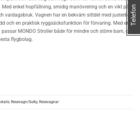
Med enkel hopfällning, smidig manövrering och en vikt på
Telefon
 och vardagsbruk. Vagnen har en bekväm sittdel med justerbart
ydd och en praktisk ryggsäcksfunktion för förvaring. Med en
kg passar MONDO Stroller både för mindre och större barn, och
sta flygbolag.
etails
,
Resevagn/Sulky
,
Resevagnar