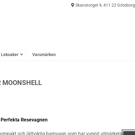
Skanstorget 9, 411 22 Göteborg
0
Leksaker
Varumärken
R MOONSHELL
n Perfekta Resevagnen
kompakt och lättviktig barnvagn som har vunnit utmärkelser