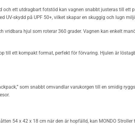
 och ett utdragbart fotstöd kan vagnen snabbt justeras till ett p
d UV-skydd på UPF 50+, vilket skapar en skuggig och lugn miljö 
 vridbara hjul som roterar 360 grader. Vagnen kan enkelt manöv
p till ett kompakt format, perfekt för förvaring. Hjulen är lös
ckpack,” som snabbt omvandlar varukorgen till en smidig rygg
esor.
åtten 54 x 42 x 18 cm när den är hopfälld, kan MONDO Stroller