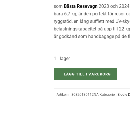
som
Bästa Resevagn
2023 och 2024. 
bara 6,7 kg, är den perfekt för resor
ryggstöd, en lång sufflett med UV-sk
belastningskapacitet på upp till 22 
är godkänd som handbagage på de fle
1 i lager
LÄGG TILL I VARUKORG
Artikelnr:
80820130112NA
Kategorier:
Elodie D