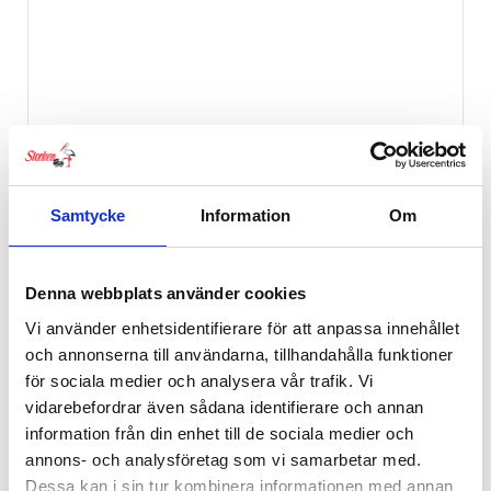
Samtycke
Information
Om
Denna webbplats använder cookies
Vi använder enhetsidentifierare för att anpassa innehållet
och annonserna till användarna, tillhandahålla funktioner
för sociala medier och analysera vår trafik. Vi
vidarebefordrar även sådana identifierare och annan
Emmaljunga Double Sento chassi inkl. 2st Flat
Seat – Urban Dune
information från din enhet till de sociala medier och
annons- och analysföretag som vi samarbetar med.
14,995
kr
Dessa kan i sin tur kombinera informationen med annan