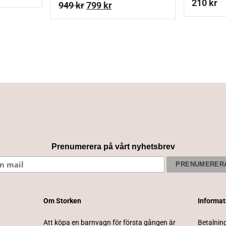
210
kr
49 kr
Det
Det
949
kr
799
kr
ll
ursprungliga
nuvarande
,110 kr
priset
priset
var:
är:
949 kr.
799 kr.
Prenumerera på vårt nyhetsbrev
Om Storken
Informa
Att köpa en barnvagn för första gången är
Betalnin