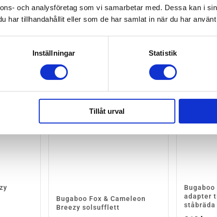
nnons- och analysföretag som vi samarbetar med. Dessa kan i sin
har tillhandahållit eller som de har samlat in när du har använt 
Rea
Inställningar
Statistik
Tillåt urval
zy
Bugaboo 
adapter t
Bugaboo Fox & Cameleon
ståbräda
Breezy solsufflett
risintervall: