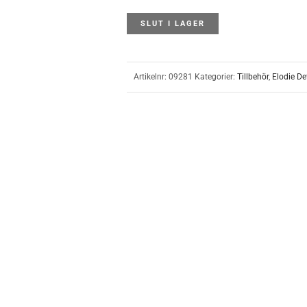
SLUT I LAGER
Artikelnr:
09281
Kategorier:
Tillbehör
,
Elodie De