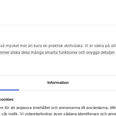
så mycket mer än bara en praktisk skötväska. Vi är säkra på att 
ni kommer älska dess många smarta funktioner och snygga detaljer:
ps.
 jämn temperatur
Information
åtservetter med mera
cookies
e för att anpassa innehållet och annonserna till användarna, tillh
vår trafik. Vi vidarebefordrar även sådana identifierare och anna