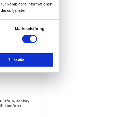
 tur kombinera informationen
deras tjänster.
EJ I LAGER
Marknadsföring
Tillåt alla
Buffalo/Donkey
ill komfort+