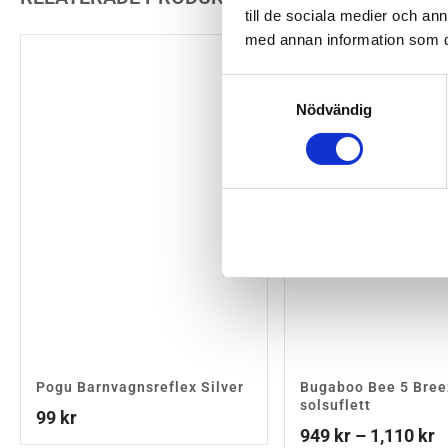
till de sociala medier och a
med annan information som du 
Samtyckesval
Nödvändig
Pogu Barnvagnsreflex Silver
Bugaboo Bee 5 Bree
solsuflett
99
kr
P
949
kr
–
1,110
kr