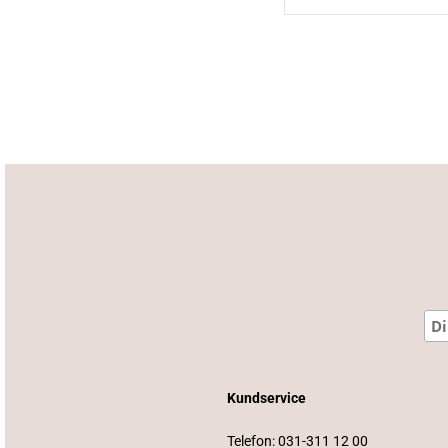
9
ti
1
Kundservice
Telefon:
031-311 12 00