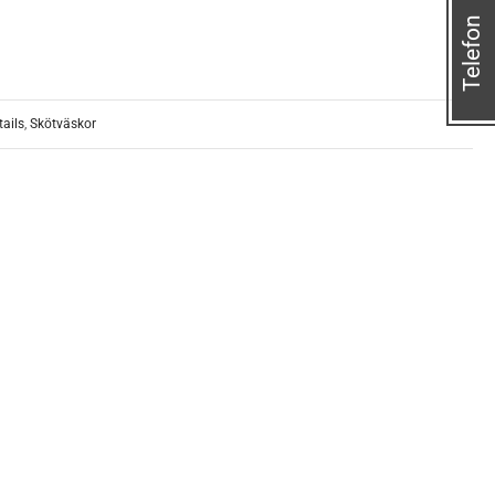
Telefon
tails
,
Skötväskor