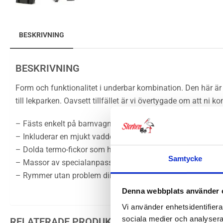
BESKRIVNING
BESKRIVNING
Form och funktionalitet i underbar kombination. Den här är 
till lekparken. Oavsett tillfället är vi övertygade om att 
– Fästs enkelt på barnvagnens handtag med kardborre-stra
– Inkluderar en mjukt vadderad skötbädd.
– Dolda termo-fickor som håller flaskan upprätt och vid en
Samtycke
– Massor av specialanpassade fack och fickor för blöjor, v
– Rymmer utan problem din laptop.
Denna webbplats använder 
Vi använder enhetsidentifierar
sociala medier och analysera 
RELATERADE PRODUKTER