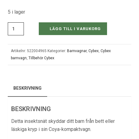
5 i lager
LÄGG TILL I VARUKORG
Artikelnr:
522004965
Kategorier:
Barnvagnar
,
Cybex
,
Cybex
barnvagn
,
Tillbehör Cybex
BESKRIVNING
BESKRIVNING
Detta insektsnät skyddar ditt barn från bett eller
läskiga kryp i sin Coya-kompaktvagn.