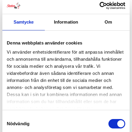
Samtycke
Information
Om
Denna webbplats använder cookies
Bugaboo Fox & Cameleon Breezy solsufflett
Det
Det
Vi använder enhetsidentifierare för att anpassa innehållet
949
kr
799
kr
ursprungliga
nuvarande
och annonserna till användarna, tillhandahålla funktioner
priset
priset
för sociala medier och analysera vår trafik. Vi
var:
är:
vidarebefordrar även sådana identifierare och annan
949 kr.
799 kr.
information från din enhet till de sociala medier och
annons- och analysföretag som vi samarbetar med.
Dessa kan i sin tur kombinera informationen med annan
information som du har tillhandahållit eller som de har
samlat in när du har använt deras tjänster.
Samtyckesval
Nödvändig