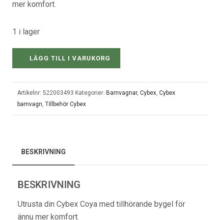
mer komfort.
1 i lager
LÄGG TILL I VARUKORG
Artikelnr:
522003493
Kategorier:
Barnvagnar
,
Cybex
,
Cybex
barnvagn
,
Tillbehör Cybex
BESKRIVNING
BESKRIVNING
Utrusta din Cybex Coya med tillhörande bygel för
ännu mer komfort.