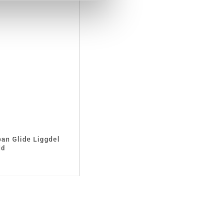
ban Glide Liggdel
dd