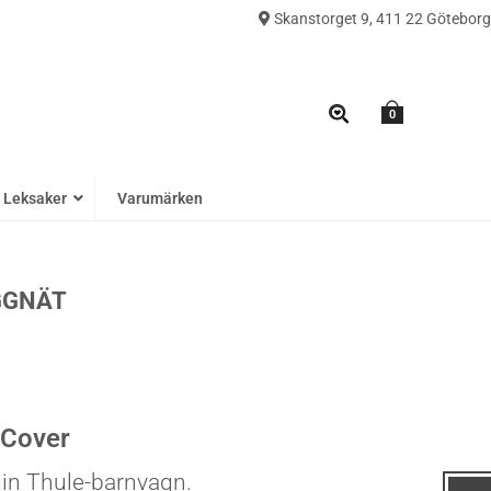
Skanstorget 9, 411 22 Göteborg
0
Leksaker
Varumärken
GGNÄT
 Cover
din
Thule-barnvagn
.