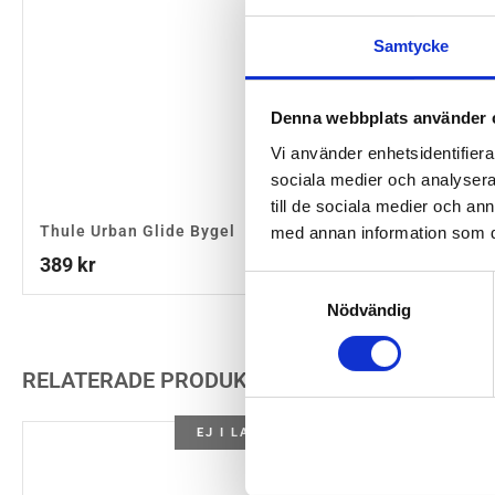
Samtycke
Denna webbplats använder 
Vi använder enhetsidentifierar
sociala medier och analysera 
till de sociala medier och a
Thule Urban Glide Bygel
Thule Urban Glide
med annan information som du 
Bilstolsadapter-Max
389
kr
599
kr
Samtyckesval
Nödvändig
RELATERADE PRODUKTER
EJ I LAGER