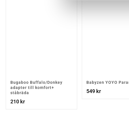
Bugaboo Buffalo/Donkey
Babyzen YOYO Para
adapter till komfort+
549
kr
ståbräda
210
kr