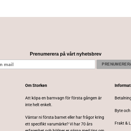
Prenumerera på vårt nyhetsbrev
Om Storken
Informa
Att köpa en barnvagn för första gången är
Betalnin
inte helt enkelt.
Byte och
Väntar ni första barnet eller har frågor kring
Frakt & 
ett specifikt varumärke? Vi har 70 års
erfarenhet och hjälper er gärna med tips om