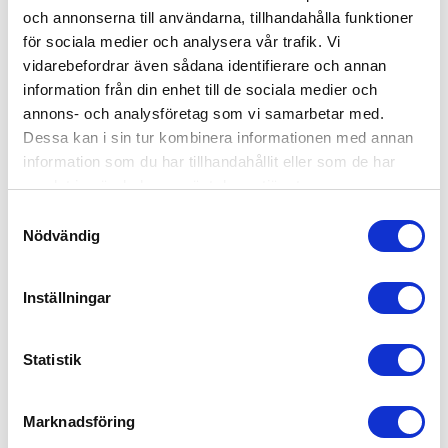
och annonserna till användarna, tillhandahålla funktioner
för sociala medier och analysera vår trafik. Vi
vidarebefordrar även sådana identifierare och annan
information från din enhet till de sociala medier och
annons- och analysföretag som vi samarbetar med.
Dessa kan i sin tur kombinera informationen med annan
information som du har tillhandahållit eller som de har
samlat in när du har använt deras tjänster.
Samtyckesval
Nödvändig
Inställningar
Statistik
Britax Smile 5Z Carbon Black
8,495
kr
Marknadsföring