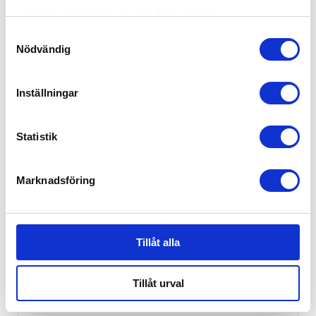
samlat in när du har använt deras tjänster.
Samtyckesval
Nödvändig
Inställningar
Britax Baby-Safe Core Midnight Grey
2,095
kr
Statistik
Marknadsföring
Tillåt alla
Tillåt urval