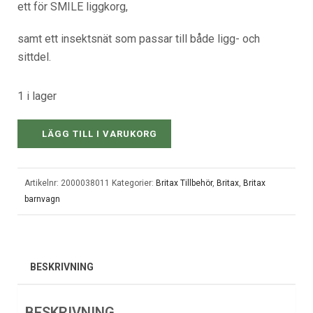
ett för SMILE liggkorg,
samt ett insektsnät som passar till både ligg- och
sittdel.
1 i lager
LÄGG TILL I VARUKORG
Artikelnr:
2000038011
Kategorier:
Britax Tillbehör
,
Britax
,
Britax
barnvagn
BESKRIVNING
BESKRIVNING