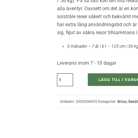
/ 36 kg). På så sätt kan din lilla re
alla äventyr. Oavsett om det är en kort
solstråle reser säkert och bekvämt m
har extra lång användningstid och är 
sig. Njut av säkra resor tillsammans i
3 månader – 7 år | 61 – 125 cm | 36 k
Leverans inom 7 - 10 dagar
LÄGG TILL I VAR
Artikelnr:
2000038455
Kategorier:
Britax
,
Bakåt