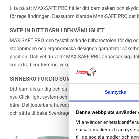
Lita på att MAX-SAFE PRO håller ditt barn säkert och skydd
för regeländringen. Dessutom klarade MAX-SAFE PRO det kräv
SVEP IN DITT BARN I BEKVÄMLIGHET
MAX-SAFE PRO, den tysktillverkade bilbarnstolen för dig och
stoppningen och ergonomiska designen garanterar säkerhet 
position. Och vet du vad? MAX-SAFE PRO anpassar sig i takt
cm extra benutrymme, vilket ger din äventyrare extra komfor
SINNESRO FÖR DIG SOM FÖRÄLDER
Ditt barn älskar dig och du gör allt för att ge ditt barn den
Samtycke
nya ClickTight-system och automatiskt självåtdragande spä
bära. Det justerbara huvudstödet och selen ger en bra position
Denna webbplats använder 
och sätta tillbaka överdraget. Inga bekymmer, inget hindrar
Vi använder enhetsidentifierar
sociala medier och analysera 
till de sociala medier och a