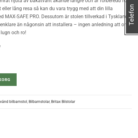
skamrat njuta av bakåtvänt åkande längre och är förberedd för
Telefon
 eller lång resa så kan du vara trygg med att din lilla
ed MAX-SAFE PRO. Dessutom är stolen tillverkad i Tyskland,
enklare än någonsin att installera – ingen anledning att oroa
 lugn och ro!
g
UKORG
vänd bilbarnstol
,
Bilbarnstolar
,
Britax Bilstolar