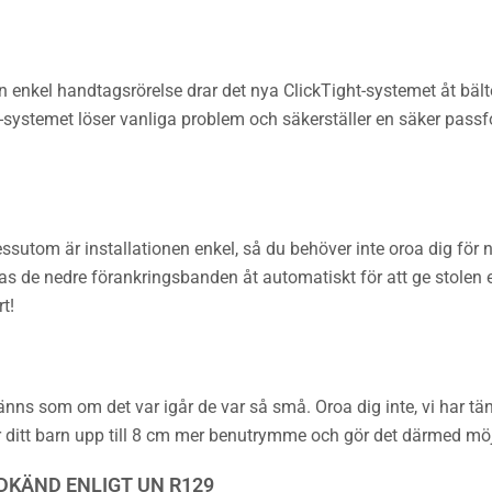
nkel handtagsrörelse drar det nya ClickTight-systemet åt bältet
-systemet löser vanliga problem och säkerställer en säker passfor
ssutom är installationen enkel, så du behöver inte oroa dig fö
ras de nedre förankringsbanden åt automatiskt för att ge stolen e
t!
känns som om det var igår de var så små. Oroa dig inte, vi har tänk
ditt barn upp till 8 cm mer benutrymme och gör det därmed möjl
DKÄND ENLIGT UN R129