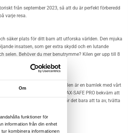
oriskt från september 2023, så att du är perfekt förberedd
å varje resa.
ch säker plats för ditt barn att utforska världen. Den mjuka
ljande insatsen, som ger extra skydd och en lutande
ch selen. Behöver du mer benutrymme? Kilen ger upp till 8
ed MAX-SAFE PRO! Att installera stolen är en barnlek med vårt
Om
ck vare vikten på endast 9 kg är MAX-SAFE PRO bekväm att
). Och efter ett lerigt äventyr är det bara att ta av, tvätta
andahålla funktioner för
n information från din enhet
 tur kombinera informationen