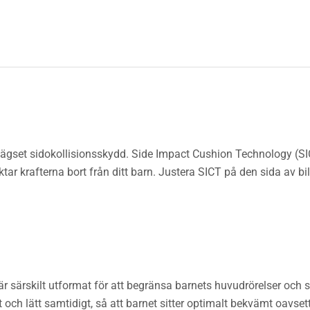
erlägset sidokollisionsskydd. Side Impact Cushion Technology (S
iktar krafterna bort från ditt barn. Justera SICT på den sida av b
r särskilt utformat för att begränsa barnets huvudrörelser och
och lätt samtidigt, så att barnet sitter optimalt bekvämt oavset