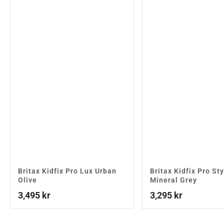
Britax Kidfix Pro Lux Urban
Britax Kidfix Pro Sty
Olive
Mineral Grey
3,495
kr
3,295
kr