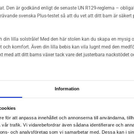
at. Den är godkänd enligt de senaste UN R129-reglerna – obligat
ande svenska Plus-testet så att du vet att ditt barn är säkert p
 din lilla solstråle! Med den här stolen kan du skapa en mysig o
och komfort. Även din lilla bebis kan vila lugnt med den medfö
 med att ditt barns växer tack vare det justerbara nackstödet o
t.
 komfort det behöver. Det är därför vi vill ge dig lite sinnesro m
Information
nnband, vilket garanterar en snabb och säker installation. Ta
 när ditt barn växer, från 3 månader till 7 år (61 – 125 cm | 36 kg
cookies
 dig från nästa leriga eskapad!
e för att anpassa innehållet och annonserna till användarna, tillh
vår trafik. Vi vidarebefordrar även sådana identifierare och anna
nnons- och analysföretag som vi samarbetar med. Dessa kan i sin