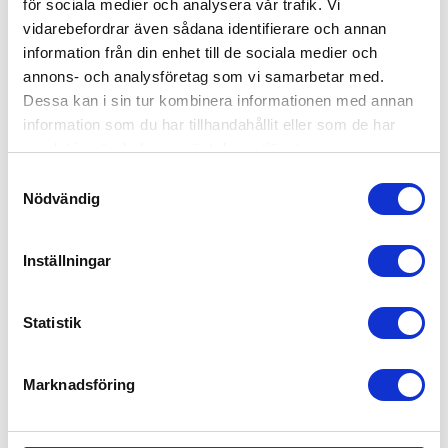
för sociala medier och analysera vår trafik. Vi
vidarebefordrar även sådana identifierare och annan
information från din enhet till de sociala medier och
annons- och analysföretag som vi samarbetar med.
Dessa kan i sin tur kombinera informationen med annan
information som du har tillhandahållit eller som de har
samlat in när du har använt deras tjänster.
BabyBjörn Toasits
Samtyckesval
419
kr
Nödvändig
Inställningar
Statistik
Marknadsföring