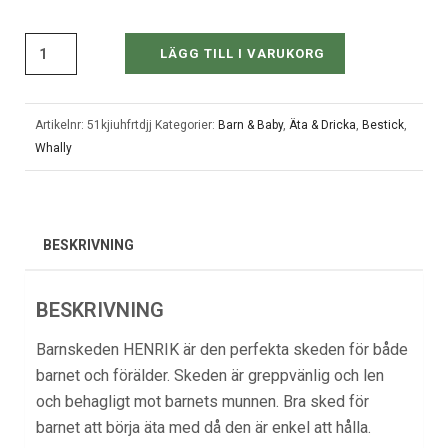
LÄGG TILL I VARUKORG
Artikelnr:
51kjiuhfrtdjj
Kategorier:
Barn & Baby
,
Äta & Dricka
,
Bestick
,
Whally
BESKRIVNING
BESKRIVNING
Barnskeden HENRIK är den perfekta skeden för både
barnet och förälder. Skeden är greppvänlig och len
och behagligt mot barnets munnen. Bra sked för
barnet att börja äta med då den är enkel att hålla.