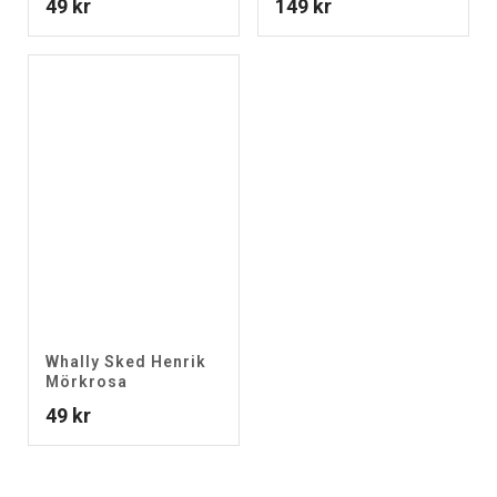
49
kr
149
kr
Whally Sked Henrik
Mörkrosa
49
kr