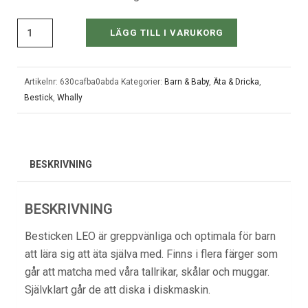
LÄGG TILL I VARUKORG
Artikelnr:
630cafba0abda
Kategorier:
Barn & Baby
,
Äta & Dricka
,
Bestick
,
Whally
BESKRIVNING
BESKRIVNING
Besticken LEO är greppvänliga och optimala för barn
att lära sig att äta själva med. Finns i flera färger som
går att matcha med våra tallrikar, skålar och muggar.
Självklart går de att diska i diskmaskin.