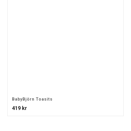
BabyBjörn Toasits
419
kr