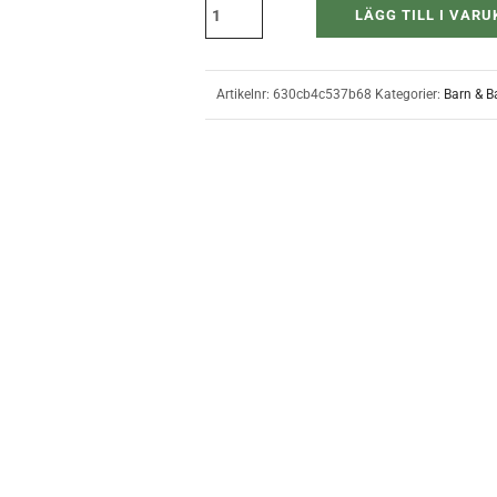
LÄGG TILL I VAR
Artikelnr:
630cb4c537b68
Kategorier:
Barn & B