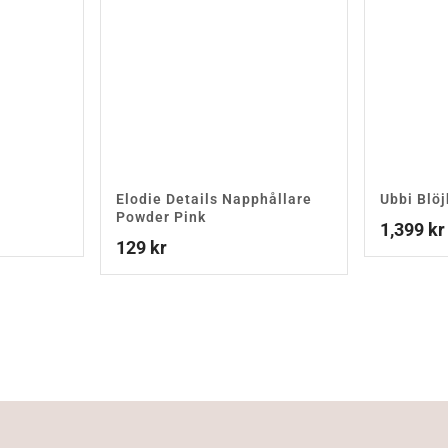
Elodie Details Napphållare
Ubbi Blöj
Powder Pink
1,399
kr
129
kr