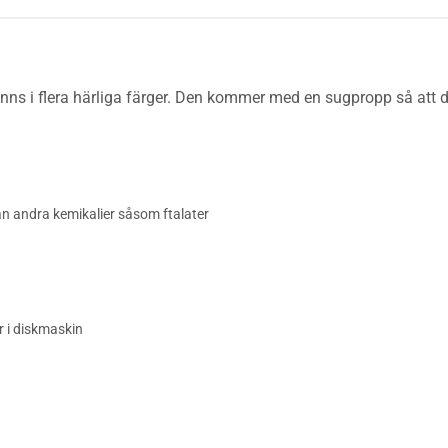
s i flera härliga färger. Den kommer med en sugpropp så att den
rån andra kemikalier såsom ftalater
 i diskmaskin