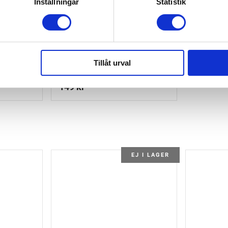
Inställningar
Statistik
Sugpropp
Whally Skål Hermine Med
Tillåt urval
Sugpropp Grön
149
kr
EJ I LAGER