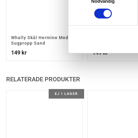
Nödvändig
Whally Skål Hermine Med
Whally Tallrik Med 
Sugpropp Sand
Nalle Sand
149
kr
149
kr
RELATERADE PRODUKTER
EJ I LAGER