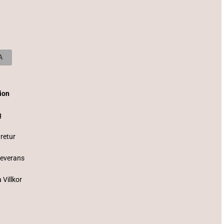
tion
g
 retur
Leverans
 Villkor