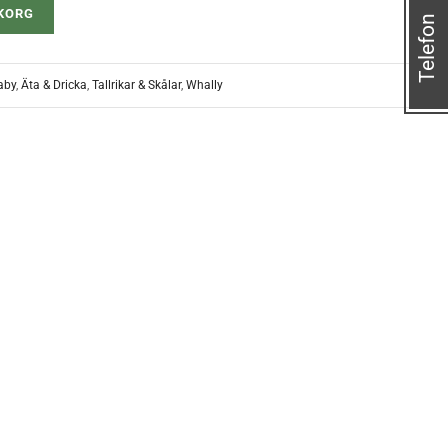
UKORG
Telefon
aby
,
Äta & Dricka
,
Tallrikar & Skålar
,
Whally