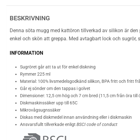
BESKRIVNING
Denna söta mugg med kattöron tillverkad av silikon är den 
enkel och skön att greppa. Med avtagbart lock och sugrör, s
INFORMATION
Sugröret går att ta ut för enkel diskning
Rymmer 225 ml
Material: 100%
livsmedelsgodkänd
silikon,
BPA fritt och fritt 
Går ej sönder om den tappas i golvet
Dimensioner: 12,5 cm hög och 7 cm bred (11,5 cm från öra till 
Diskmaskinssäker upp till 65C
Mikrovågsugnssäker
Diskas med diskmedel innan användning eller i diskmaskin
Ansvarsfullt tillverkade enligt
BSCI code of conduct