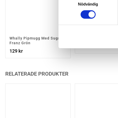
Nödvändig
Whally Pipmugg Med Sugrör
Whally Pipmugg Tin
Franz Grön
159
kr
129
kr
RELATERADE PRODUKTER