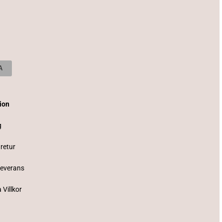
tion
g
 retur
Leverans
 Villkor