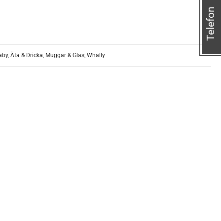
Telefon
aby
,
Äta & Dricka
,
Muggar & Glas
,
Whally