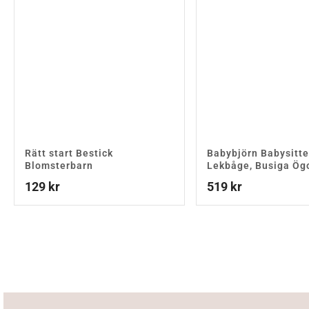
Rätt start Bestick
Babybjörn Babysitte
Blomsterbarn
Lekbåge, Busiga Ög
129
kr
519
kr