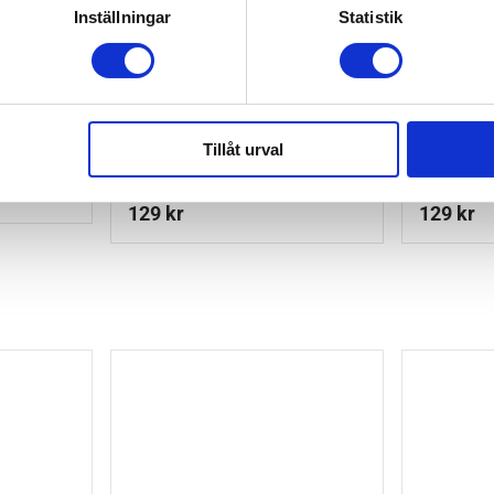
Inställningar
Statistik
Tillåt urval
dra Sand
Whally Pipmugg Med Sugrör
Whally P
Franz Sand
Franz Bl
129
kr
129
kr