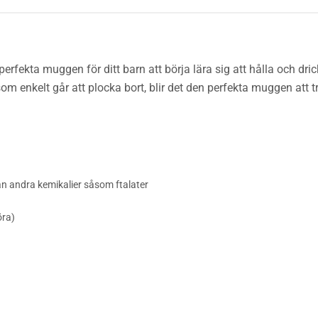
perfekta muggen för ditt barn att börja lära sig att hålla och d
om enkelt går att plocka bort, blir det den perfekta muggen att t
från andra kemikalier
såsom
ftalater
öra)