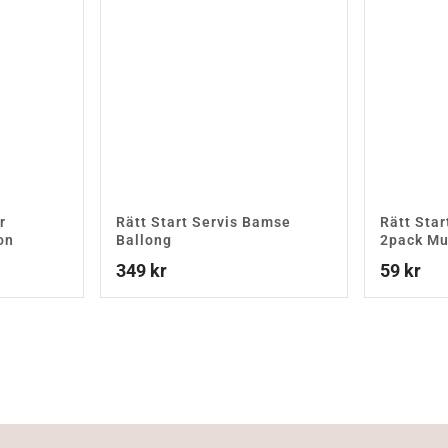
r
Rätt Start Servis Bamse
Rätt Sta
on
Ballong
2pack Mu
349
kr
59
kr