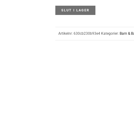
SLUT I LAGER
Artikelnr:
630cb230b93e4
Kategorier:
Barn & B