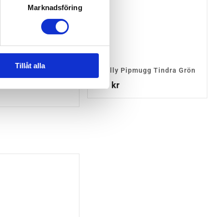
Marknadsföring
Tillåt alla
ipmugg Med Sugrör
Whally Pipmugg Tindra Grön
ågrå
159
kr