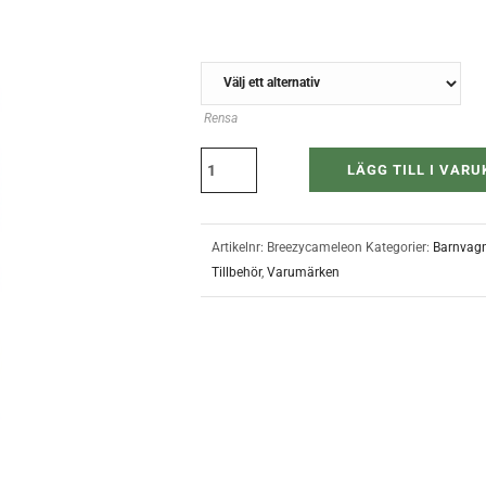
FARG
Rensa
LÄGG TILL I VAR
Artikelnr:
Breezycameleon
Kategorier:
Barnvag
Tillbehör
,
Varumärken