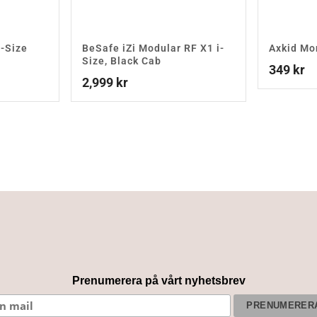
i-Size
BeSafe iZi Modular RF X1 i-
Axkid Mo
Size, Black Cab
349
kr
2,999
kr
Prenumerera på vårt nyhetsbrev