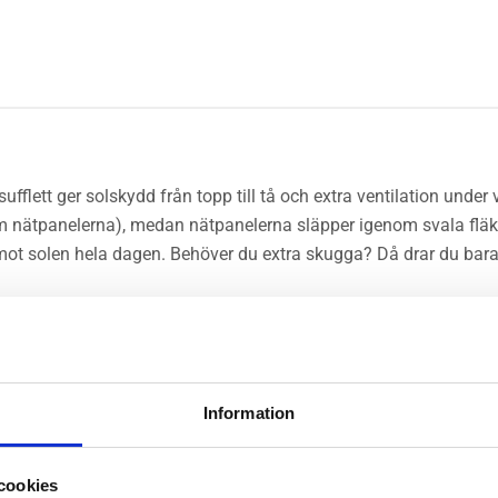
flett ger solskydd från topp till tå och extra ventilation under
ätpanelerna), medan nätpanelerna släpper igenom svala fläktar. 
s mot solen hela dagen. Behöver du extra skugga? Då drar du bar
på UPF 50+ och är vattenavvisande (utom nätpanelerna).
Information
ation.
pp till tå.
ll barnet
cookies