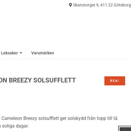
Skanstorget 9, 411 22 Göteborg
0
Leksaker
Varumärken
ON BREEZY SOLSUFFLETT
REA!
ameleon Breezy solsufflett ger solskydd från topp till tå
 soliga dagar.