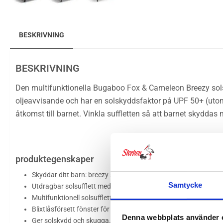
BESKRIVNING
BESKRIVNING
Den multifunktionella
Bugaboo
Fox & Cameleon Breezy solsuf
oljeavvisande och har en solskyddsfaktor på UPF 50+ (utom n
åtkomst till barnet. Vinkla suffletten så att barnet skydda
produktegenskaper
Skyddar ditt barn: breezy solsufflett har en solskyddsfaktor 
Samtycke
Utdragbar solsufflett med blixtlås ger extra täckning och ventil
Multifunktionell solsufflett: skyddar mot sol och insekter från to
Blixtlåsförsett fönster för extra ventilering och enkel åtkomst ti
Denna webbplats använder 
Ger solskydd och skugga.