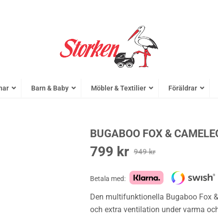
nar
Barn & Baby
Möbler & Textilier
Föräldrar
BUGABOO FOX & CAMELE
799
kr
Det
Det
949
kr
ursprungliga
nuvarande
priset
priset
Betala med:
var:
är:
Den multifunktionella Bugaboo Fox & C
949 kr.
799 kr.
och extra ventilation under varma och