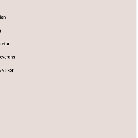
tion
g
 retur
Leverans
 Villkor