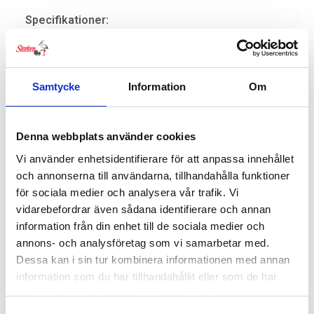
Specifikationer:
Maxvikt per barn:
22 kg
Total viktkapacitet:
45 kg
Samtycke
Information
Om
Mått hopfälld (LxBxH):
88 x 79 x 34 cm
Denna webbplats använder cookies
Sitthöjd:
51 cm
Vi använder enhetsidentifierare för att anpassa innehållet
Bredd för dörrpassage:
80 cm
och annonserna till användarna, tillhandahålla funktioner
för sociala medier och analysera vår trafik. Vi
Vikt:
16 kg
vidarebefordrar även sådana identifierare och annan
information från din enhet till de sociala medier och
Antal barn:
1 eller 2
annons- och analysföretag som vi samarbetar med.
Dessa kan i sin tur kombinera informationen med annan
Thule Urban Glide 3 Double
kombinerar funktion,
information som du har tillhandahållit eller som de har
design och komfort – den perfekta dubbelvagnen för
samlat in när du har använt deras tjänster.
familjer som vill ha frihet att röra sig överallt, varje