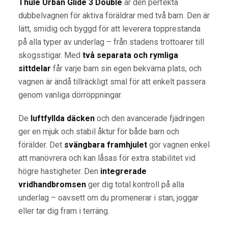
Thule Urban Glide 3 Double
är den perfekta
dubbelvagnen för aktiva föräldrar med två barn. Den är
lätt, smidig och byggd för att leverera topprestanda
på alla typer av underlag – från stadens trottoarer till
skogsstigar. Med
två separata och rymliga
sittdelar
får varje barn sin egen bekväma plats, och
vagnen är ändå tillräckligt smal för att enkelt passera
genom vanliga dörröppningar.
De
luftfyllda däcken
och den avancerade fjädringen
ger en mjuk och stabil åktur för både barn och
förälder. Det
svängbara framhjulet
gör vagnen enkel
att manövrera och kan låsas för extra stabilitet vid
högre hastigheter. Den
integrerade
vridhandbromsen
ger dig total kontroll på alla
underlag – oavsett om du promenerar i stan, joggar
eller tar dig fram i terräng.