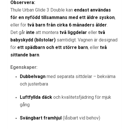
Observera:
Thule Urban Glide 3 Double kan
endast användas
för en nyfödd tillsammans med ett äldre syskon
,
eller för
två barn från cirka 6 månaders ålder
.
Det går
inte
att montera
två liggdelar
eller
två
babyskydd (bilstolar)
samtidigt. Vagnen är designad
för
ett spädbarn och ett större barn
, eller
två
sittande barn
.
Egenskaper:
Dubbelvagn
med separata sittdelar – bekväma
och justerbara
Luftfyllda däck
och kvalitetsfjädring för mjuk
gång
Svängbart framhjul
(låsbart vid behov)