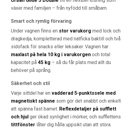
Urban Glide 3 Double
till en flexibel lösning som
växer med familjen – från nyfödd till småbarn.
Smart och rymlig förvaring
Under vagnen finns en
stor varukorg
med lock och
dragkedja, kompletterad med nätficka baktill och två
sidofack för snacks eller leksaker. Vagnen har
maxlast på hela 10 kg i varukorgen
och total
kapacitet på
45 kg
– så du får plats med allt du
behöver på språng.
Säkerhet och stil
Varje sittdel har en
vadderad 5-punktssele med
magnetiskt spänne
som gör det snabbt och enkelt
att spänna fast barnet.
Reflexdetaljer på sufflett
och hjul
ger ökad synlighet i mörker, och sufflettens
tittfönster
låter dig hålla uppsikt utan att störa.