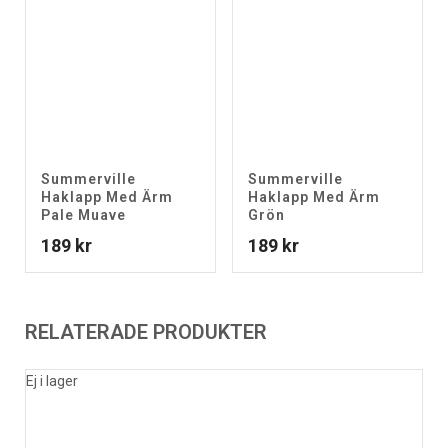
Summerville
Summerville
Haklapp Med Ärm
Haklapp Med Ärm
Pale Muave
Grön
189
kr
189
kr
RELATERADE PRODUKTER
Ej i lager