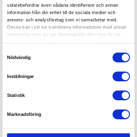
vidarebefordrar även sådana identifierare och annan
information från din enhet till de sociala medier och
annons- och analysföretag som vi samarbetar med.
Dessa kan i sin tur kombinera informationen med annan
information som du har tillhandahållit eller som de har
samlat in när du har använt deras tjänster.
Samtyckesval
Nödvändig
Inställningar
Statistik
Rätt Start Servis Bamse Ballong
349
kr
Marknadsföring