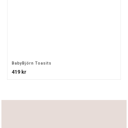
BabyBjörn Toasits
419
kr