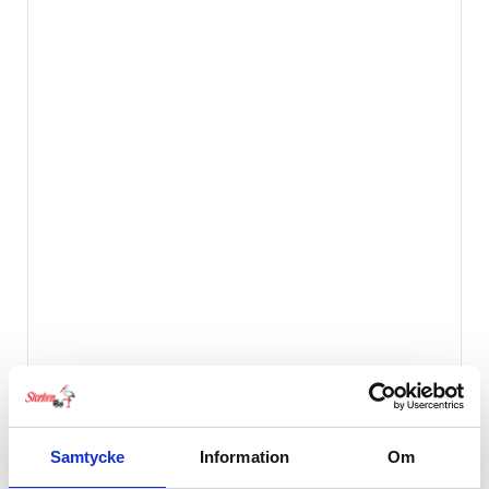
Klippan Ullfilt Bää
449
kr
Samtycke
Information
Om