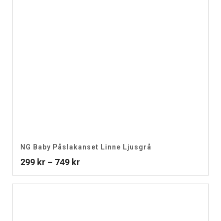
NG Baby Påslakanset Linne Ljusgrå
Prisintervall:
299
kr
–
749
kr
299 kr
till
749 kr