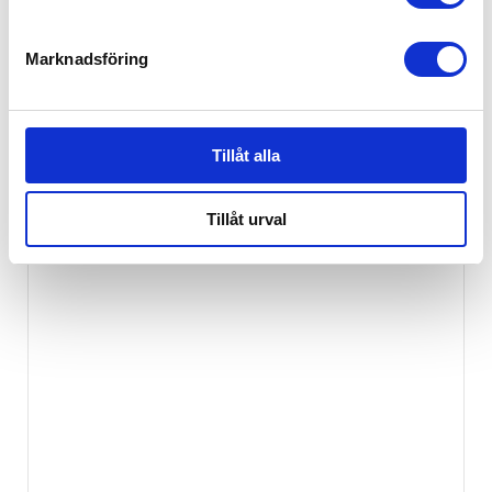
Marknadsföring
Rätt Start Kudde Spjälsäng Eco
239
kr
Tillåt alla
Rea
Tillåt urval