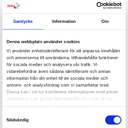
Samtycke
Information
Om
Denna webbplats använder cookies
Vi använder enhetsidentifierare för att anpassa innehållet
och annonserna till användarna, tillhandahålla funktioner
för sociala medier och analysera vår trafik. Vi
vidarebefordrar även sådana identifierare och annan
information från din enhet till de sociala medier och
annons- och analysföretag som vi samarbetar med.
Dessa kan i sin tur kombinera informationen med annan
BRIO Dragleksak Anka
information som du har tillhandahållit eller som de har
349
kr
samlat in när du har använt deras tjänster.
Samtyckesval
Nödvändig