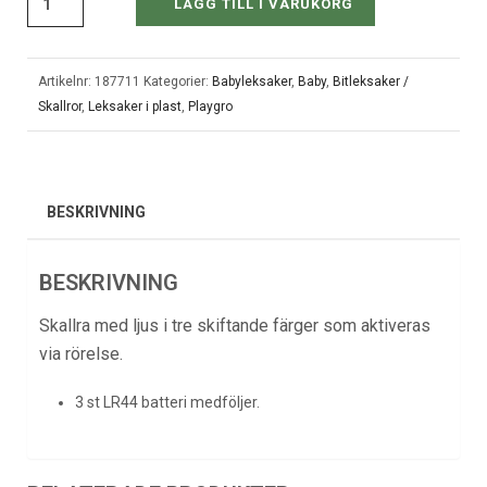
LÄGG TILL I VARUKORG
Artikelnr:
187711
Kategorier:
Babyleksaker
,
Baby
,
Bitleksaker /
Skallror
,
Leksaker i plast
,
Playgro
BESKRIVNING
BESKRIVNING
Skallra med ljus i tre skiftande färger som aktiveras
via rörelse.
3 st LR44 batteri medföljer.