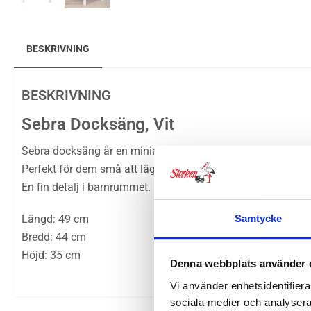
BESKRIVNING
BESKRIVNING
Sebra Docksäng, Vit
Sebra docksäng är en miniatyr utav deras klassiska Sebra 
Perfekt för dem små att lägga sina gosedjur i när det är dag
En fin detalj i barnrummet.
Längd: 49 cm
Samtycke
Bredd: 44 cm
Höjd: 35 cm
Denna webbplats använder 
Vi använder enhetsidentifierar
sociala medier och analysera 