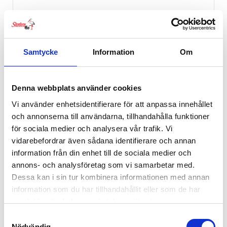
Samtycke
Information
Om
Denna webbplats använder cookies
Vi använder enhetsidentifierare för att anpassa innehållet
Stokke® Flexi Bath® Newborn Support 3
och annonserna till användarna, tillhandahålla funktioner
199
kr
för sociala medier och analysera vår trafik. Vi
vidarebefordrar även sådana identifierare och annan
information från din enhet till de sociala medier och
annons- och analysföretag som vi samarbetar med.
Dessa kan i sin tur kombinera informationen med annan
information som du har tillhandahållit eller som de har
samlat in när du har använt deras tjänster.
Samtyckesval
Nödvändig