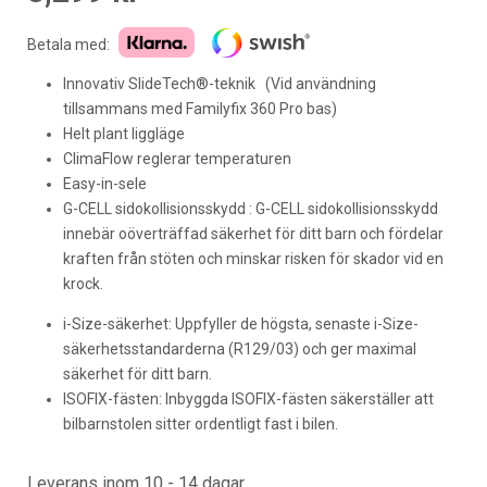
Betala med:
Innovativ SlideTech®-teknik (Vid användning
tillsammans med Familyfix 360 Pro bas)
Helt plant liggläge
ClimaFlow reglerar temperaturen
Easy-in-sele
G-CELL sidokollisionsskydd : G-CELL sidokollisionsskydd
innebär oöverträffad säkerhet för ditt barn och fördelar
kraften från stöten och minskar risken för skador vid en
krock.
i-Size-säkerhet: Uppfyller de högsta, senaste i-Size-
säkerhetsstandarderna (R129/03) och ger maximal
säkerhet för ditt barn.
ISOFIX-fästen: Inbyggda ISOFIX-fästen säkerställer att
bilbarnstolen sitter ordentligt fast i bilen.
Leverans inom 10 - 14 dagar