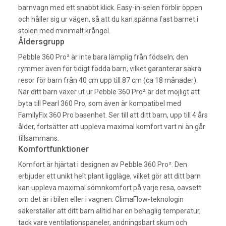
barnvagn med ett snabbt klick. Easy-in-selen förblir öppen
och håller sig ur vägen, så att du kan spänna fast barnet i
stolen med minimalt krångel.
Åldersgrupp
Pebble 360 Pro² är inte bara lämplig från födseln; den
rymmer även för tidigt födda barn, vilket garanterar säkra
resor för barn från 40 cm upp till 87 cm (ca 18 månader).
När ditt barn växer ut ur Pebble 360 Pro² är det möjligt att
byta till Pearl 360 Pro, som även är kompatibel med
FamilyFix 360 Pro basenhet. Ser till att ditt barn, upp till 4 års
ålder, fortsätter att uppleva maximal komfort vart ni än går
tillsammans.
Komfortfunktioner
Komfort är hjärtat i designen av Pebble 360 Pro². Den
erbjuder ett unikt helt plant liggläge, vilket gör att ditt barn
kan uppleva maximal sömnkomfort på varje resa, oavsett
om det är i bilen eller i vagnen. ClimaFlow-teknologin
säkerställer att ditt barn alltid har en behaglig temperatur,
tack vare ventilationspaneler, andningsbart skum och