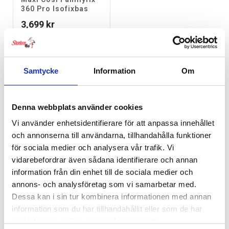
360 Pro Isofixbas
3,699
kr
RELATERADE PRODUKTER
Samtycke
Information
Om
Denna webbplats använder cookies
Vi använder enhetsidentifierare för att anpassa innehållet
och annonserna till användarna, tillhandahålla funktioner
för sociala medier och analysera vår trafik. Vi
vidarebefordrar även sådana identifierare och annan
information från din enhet till de sociala medier och
annons- och analysföretag som vi samarbetar med.
Dessa kan i sin tur kombinera informationen med annan
information som du har tillhandahållit eller som de har
samlat in när du har använt deras tjänster.