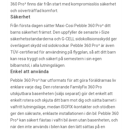
360 Pro² finns där från start med kompromisslös säkerhet
och oöverträffad komfort.
Säkerhet
Från första dagen sätter Maxi-Cosi Pebble 360 Pro² ditt
barns säkerhet främst. Den uppfyller de senaste i-Size
säkerhetsstandarderna och G-CELL sidokollisionsskydd ger
överlägset skydd vid sidokrockar. Pebble 360 Pro² är även
TÜV-certifierad för användning på flygplan, så att ditt barn
kan resa tryggt och säkert på semestern i sin egen
bilbarnstol, i alla lutningslägen.
Enkel att använda
Pebble 360 Pro² har utformats för att göra föräldrarnas liv
enklare varje dag. Den roterande FamilyFix 360 Pro
utskjutbara basenheten (säljs separat) gör det enkelt att
enkelt rotera och skjuta ditt barn mot dig och sätta barnet i
valfritt lutningsläge, medan ISOFIX-kontakter och stödben
ger den säkraste, enklaste installationen i din bil. Pebble 360
Pro² kan säkert fästas i valfri bil även utan basenheten, och
när den inte används i bilen kan den lätt sättas på en