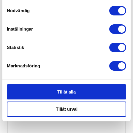
Samtyckesval
Nödvändig
Inställningar
Statistik
Marknadsföring
Cybex Priam Ståbräda
1,349
kr
Tillåt alla
Tillåt urval