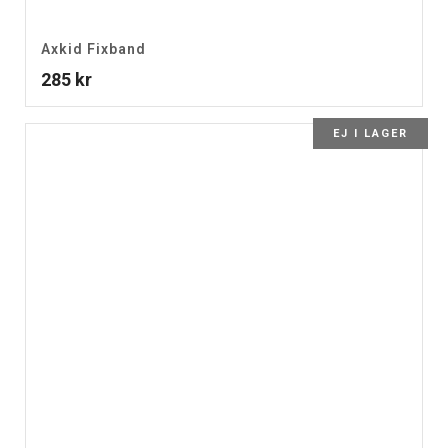
Axkid Fixband
285
kr
EJ I LAGER