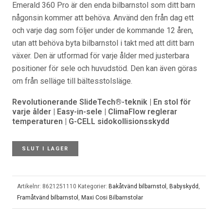
Emerald 360 Pro är den enda bilbarnstol som ditt barn
någonsin kommer att behöva. Använd den från dag ett
och varje dag som följer under de kommande 12 åren,
utan att behöva byta bilbarnstol i takt med att ditt barn
växer. Den är utformad för varje ålder med justerbara
positioner för sele och huvudstöd. Den kan även göras
om från selläge till bältesstolsläge.
Revolutionerande SlideTech®-teknik | En stol för
varje ålder | Easy-in-sele | ClimaFlow reglerar
temperaturen | G-CELL sidokollisionsskydd
SLUT I LAGER
Artikelnr:
8621251110
Kategorier:
Bakåtvänd bilbarnstol
,
Babyskydd
,
Framåtvänd bilbarnstol
,
Maxi Cosi Bilbarnstolar