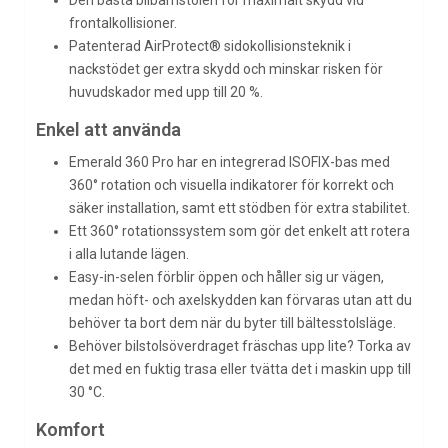
Den bästa bilbarnstolen för maximalt skydd vid
frontalkollisioner.
Patenterad AirProtect® sidokollisionsteknik i
nackstödet ger extra skydd och minskar risken för
huvudskador med upp till 20 %.
Enkel att använda
Emerald 360 Pro har en integrerad ISOFIX-bas med
360° rotation och visuella indikatorer för korrekt och
säker installation, samt ett stödben för extra stabilitet.
Ett 360° rotationssystem som gör det enkelt att rotera
i alla lutande lägen.
Easy-in-selen förblir öppen och håller sig ur vägen,
medan höft- och axelskydden kan förvaras utan att du
behöver ta bort dem när du byter till bältesstolsläge.
Behöver bilstolsöverdraget fräschas upp lite? Torka av
det med en fuktig trasa eller tvätta det i maskin upp till
30 °C.
Komfort