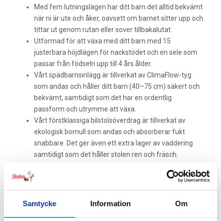
Med fem lutningslägen har ditt barn det alltid bekvämt
när ni är ute och åker, oavsett om barnet sitter upp och
tittar ut genom rutan eller sover tillbakalutat.
Utformad för att växa med ditt barn med 15
justerbara höjdlägen för nackstödet och en sele som
passar från födseln upp till 4 års ålder.
Vårt spädbarnsinlägg är tillverkat av ClimaFlow-tyg
som andas och håller ditt barn (40–75 cm) säkert och
bekvämt, samtidigt som det har en ordentlig
passform och utrymme att växa.
Vårt förstklassiga bilstolsöverdrag är tillverkat av
ekologisk bomull som andas och absorberar fukt
snabbare. Det ger även ett extra lager av vaddering
samtidigt som det håller stolen ren och fräsch.
Allmänt
Emerald 360 Pro utvecklas och växer i takt med ditt
barn, så att ditt barn kan sitta bekvämt och säkert i
Samtycke
Information
Om
hela 12 år.