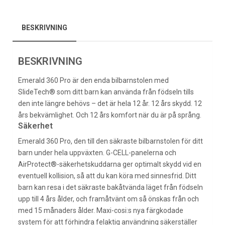
BESKRIVNING
BESKRIVNING
Emerald 360 Pro är den enda bilbarnstolen med
SlideTech® som ditt barn kan använda från födseln tills
den inte längre behövs – det är hela 12 år. 12 års skydd. 12
års bekvämlighet. Och 12 års komfort när du är på språng.
Säkerhet
Emerald 360 Pro, den till den säkraste bilbarnstolen för ditt
barn under hela uppväxten. G-CELL-panelerna och
AirProtect®-säkerhetskuddarna ger optimalt skydd vid en
eventuell kollision, så att du kan köra med sinnesfrid. Ditt
barn kan resa i det säkraste bakåtvända läget från födseln
upp till 4 års ålder, och framåtvänt om så önskas från och
med 15 månaders ålder. Maxi-cosi:s nya färgkodade
system för att förhindra felaktig användning säkerställer