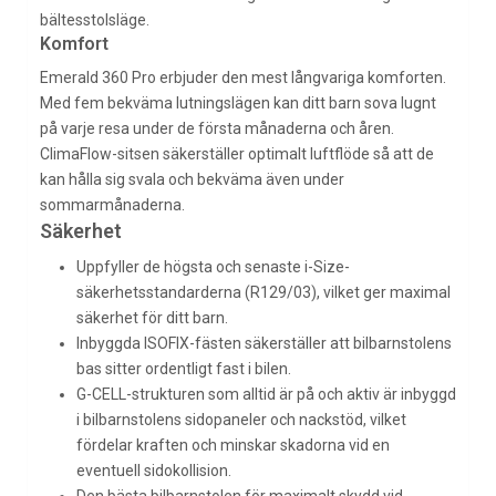
bältesstolsläge.
Komfort
Emerald 360 Pro erbjuder den mest långvariga komforten.
Med fem bekväma lutningslägen kan ditt barn sova lugnt
på varje resa under de första månaderna och åren.
ClimaFlow-sitsen säkerställer optimalt luftflöde så att de
kan hålla sig svala och bekväma även under
sommarmånaderna.
Säkerhet
Uppfyller de högsta och senaste i-Size-
säkerhetsstandarderna (R129/03), vilket ger maximal
säkerhet för ditt barn.
Inbyggda ISOFIX-fästen säkerställer att bilbarnstolens
bas sitter ordentligt fast i bilen.
G-CELL-strukturen som alltid är på och aktiv är inbyggd
i bilbarnstolens sidopaneler och nackstöd, vilket
fördelar kraften och minskar skadorna vid en
eventuell sidokollision.