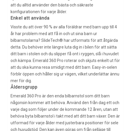
att du alltid använder den bästa och säkraste
konfigurationen för varje ålder.
Enkel att använda
Visste du att över 90 % av alla föräldrar med barn upp till 4
år har problem med att få in och ut sina barn ur
bilbarnstolarna? SlideTech® har utformats för att åtgärda
detta. Du behöver inte längre luta dig in i bilen för att sätta
ditt barn i stolen och du slipper få ont i ryggen, slå i huvudet
och kämpa. Emerald 360 Pro roterar och skjuts enkelt ut för
att du ska kunna resa smidigt med ditt barn. Easy-in-selen
förblir öppen och håller sig ur vägen, vilket underlättar ännu
mer för dig.
Åldersgrupp
Emerald 360 Pro är den enda bilbarnstol som ditt barn
någonsin kommer att behöva. Använd den från dag ett och
varje dag som följer under de kommande 12 åren, utan att
behöva byta bilbarnstol i takt med att ditt barn växer. Den är
utformad för varje ålder med justerbara positioner för sele
och huvudstöd. Den kan även göras om från selläge till