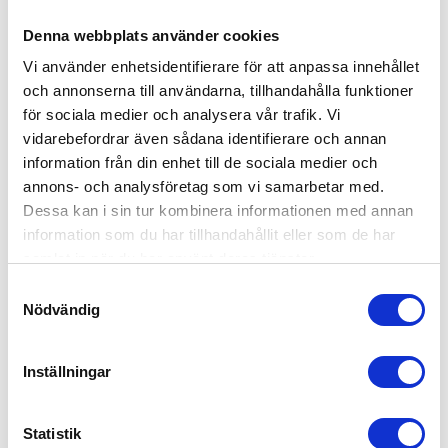
Med mjuka, 100 % återvunna tyger tillverkade av 70
återvunna Pet-flaskor (500 ml), Eco Care-tyger är
Denna webbplats använder cookies
skonsamma mot ditt barns känsliga hud.
Vi använder enhetsidentifierare för att anpassa innehållet
Specifikationer
och annonserna till användarna, tillhandahålla funktioner
för sociala medier och analysera vår trafik. Vi
Produktens vikt​: Barnets ålder​:
Barnets höjd​: Barnets vikt:
vidarebefordrar även sådana identifierare och annan
information från din enhet till de sociala medier och
15.58 Kg. 0 – 12 Y. 40 – 150
cm. 0 – 36 kg
annons- och analysföretag som vi samarbetar med.
Dessa kan i sin tur kombinera informationen med annan
information som du har tillhandahållit eller som de har
samlat in när du har använt deras tjänster.
Samtyckesval
Nödvändig
RELATERADE PRODUKTER
Inställningar
Statistik