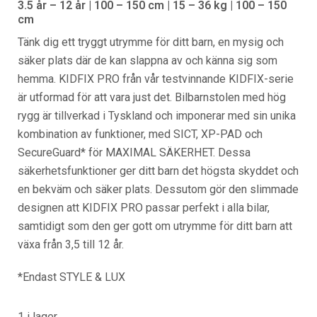
3.5 år – 12 år | 100 – 150 cm | 15 – 36 kg |
100 – 150
cm
Tänk dig ett tryggt utrymme för ditt barn, en mysig och
säker plats där de kan slappna av och känna sig som
hemma. KIDFIX PRO från vår testvinnande KIDFIX-serie
är utformad för att vara just det. Bilbarnstolen med hög
rygg är tillverkad i Tyskland och imponerar med sin unika
kombination av funktioner, med SICT, XP-PAD och
SecureGuard* för MAXIMAL SÄKERHET. Dessa
säkerhetsfunktioner ger ditt barn det högsta skyddet och
en bekväm och säker plats. Dessutom gör den slimmade
designen att KIDFIX PRO passar perfekt i alla bilar,
samtidigt som den ger gott om utrymme för ditt barn att
växa från 3,5 till 12 år.
*Endast STYLE & LUX
1 i lager