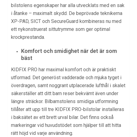
bilstolens
egenskaper har alla utvecklats med en sak
i åtanke – maximalt skydd. De beprövade teknikerna
XP-PAD, SICT och SecureGuard kombineras nu med
ett nykonstruerat sittutrymme som ger optimal
krockprestanda.
Komfort och smidighet när det är som
bäst
KIDFIX PRO har maximal komfort och är praktiskt
utformad. Det generöst vadderade och mjuka tyget i
överdragen, samt noggrant utplacerade lufthål i skalet
säkerställer att ditt barn reser bekvämt även under
längre sträckor. Bilbarnstolens smidiga utformning
tillåter att upp till tre KIDFIX PRO-bilstolar installeras
i baksätet av ett brett urval bilar. Det finns också
markeringar vid huvudstödet som hjälper till att hitta
rätt höjd vid varje användning.