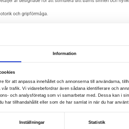
detaljer är designade för att stimulera ditt barns sinnen och nyfi
motorik och gripförmåga.
ng på öglan för bekvämlighet och lek.
or för små händer att hålla och utforska. Den är det perfekta va
Information
cookies
e för att anpassa innehållet och annonserna till användarna, tillh
vår trafik. Vi vidarebefordrar även sådana identifierare och anna
nnons- och analysföretag som vi samarbetar med. Dessa kan i sin
har tillhandahållit eller som de har samlat in när du har använt 
r funktionalitet och söthet
Inställningar
Statistik