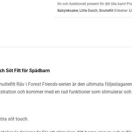
fin och funktionell present för ditt lilla barn!
Babyleksaker
,
Little Dutch
,
Snuttefilt
Etiketter:
L
och Söt Filt för Spädbarn
nuttefilt Räv i
Forest Friends
-serien är den ultimata följeslaga
lustration och kommer med en rad funktioner som stimulerar och 
xtra söt touch.