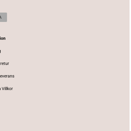
tion
g
 retur
Leverans
 Villkor