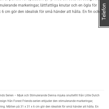
imulerande markeringar, lättfattliga knutar och en ögla för
Telefon
x 6 cm gör den idealisk för små händer att hålla. En fin och
riends Serien – Mjuk och Stimulerande Denna mjuka snuttefilt från Little Dutch
esign från Forest Friends-serien erbjuder den stimulerande markeringar,
itring. Måtten på 31 x 31 x 6 cm gör den idealisk för små händer att hålla. En