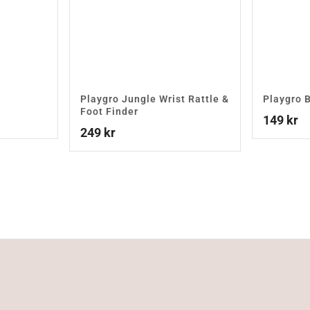
Playgro Jungle Wrist Rattle &
Playgro 
Foot Finder
149
kr
249
kr