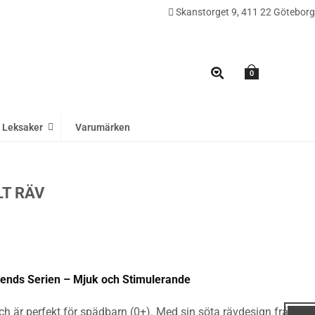
Skanstorget 9, 411 22 Göteborg
0
Leksaker
Varumärken
LT RÄV
 Friends Serien – Mjuk och Stimulerande
tch är perfekt för spädbarn (0+). Med sin söta rävdesign från