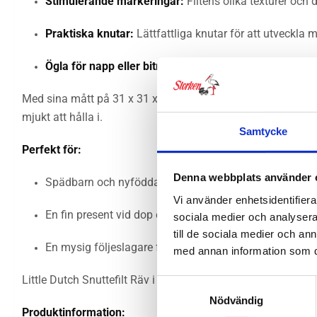
Stimulerande markeringar:
Filtens olika texturer och 
Praktiska knutar:
Lättfattliga knutar för att utveckla 
Ögla för napp eller bitring:
Fäst enkelt napp eller bitri
Med sina mått på 31 x 31 x 6 cm är denna snuttefilt lagom st
mjukt att hålla i.
Samtycke
Perfekt för:
Denna webbplats använder 
Spädbarn och nyfödda (0+)
Vi använder enhetsidentifierar
En fin present vid dop eller babyshower
sociala medier och analysera 
till de sociala medier och a
En mysig följeslagare för sömn och lek
med annan information som du 
Little Dutch Snuttefilt Räv i Forest Friends-serien kombinera
Samtyckesval
Nödvändig
Produktinformation: