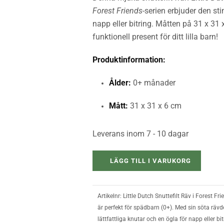
Forest Friends
-serien erbjuder den st
napp eller bitring. Måtten på 31 x 31 
funktionell present för ditt lilla barn!
Produktinformation:
Ålder:
0+ månader
Mått:
31 x 31 x 6 cm
Leverans inom 7 - 10 dagar
LÄGG TILL I VARUKORG
Artikelnr:
Little Dutch Snuttefilt Räv i Forest F
är perfekt för spädbarn (0+). Med sin söta rävd
lättfattliga knutar och en ögla för napp eller b