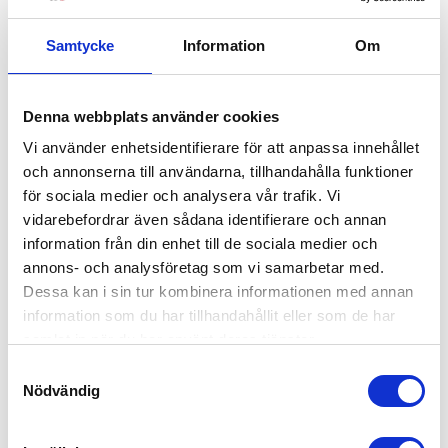
Samtycke
Information
Om
Denna webbplats använder cookies
Vi använder enhetsidentifierare för att anpassa innehållet
och annonserna till användarna, tillhandahålla funktioner
för sociala medier och analysera vår trafik. Vi
vidarebefordrar även sådana identifierare och annan
information från din enhet till de sociala medier och
annons- och analysföretag som vi samarbetar med.
Dessa kan i sin tur kombinera informationen med annan
information som du har tillhandahållit eller som de har
samlat in när du har använt deras tjänster.
BRIO Lära Gå Vagn Svart
Samtyckesval
599
kr
Nödvändig