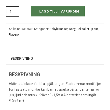
LÄGG TILL I VARUKORG
Artikelnr:
6385508
Kategorier:
Babyleksaker
,
Baby
,
Leksaker i plast
,
Playgro
BESKRIVNING
BESKRIVNING
Aktivitetsleksak för bl a spjälsängen. Fästremmar medföljer
för fastsättning. Här kan barnet sparka på tangenterna för
ljus, ljud och musik. Kräver 3×1,5V AA batterier som ingår.
Från 6 m+