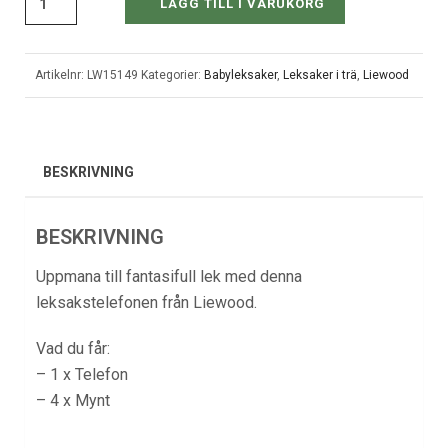
LÄGG TILL I VARUKORG
Artikelnr:
LW15149
Kategorier:
Babyleksaker
,
Leksaker i trä
,
Liewood
BESKRIVNING
BESKRIVNING
Uppmana till fantasifull lek med denna
leksakstelefonen från Liewood.
Vad du får:
– 1 x Telefon
– 4 x Mynt