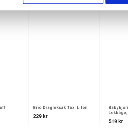
aff
Brio Dragleksak Tax, Liten
Babybjör
Lekbåge,
229
kr
519
kr