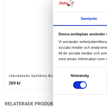
Samtycke
Denna webbplats använder 
Vi använder enhetsidentifierar
sociala medier och analysera 
till de sociala medier och a
med annan information som du 
Samtyckesval
Nödvändig
Jabadabado Speldosa Bunny
Jabadabado Speldo
269
kr
269
kr
RELATERADE PRODUKTER