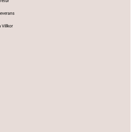
 retur
Leverans
 Villkor