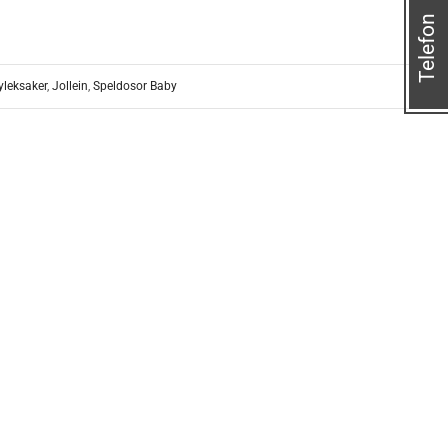
Telefon
yleksaker
,
Jollein
,
Speldosor Baby