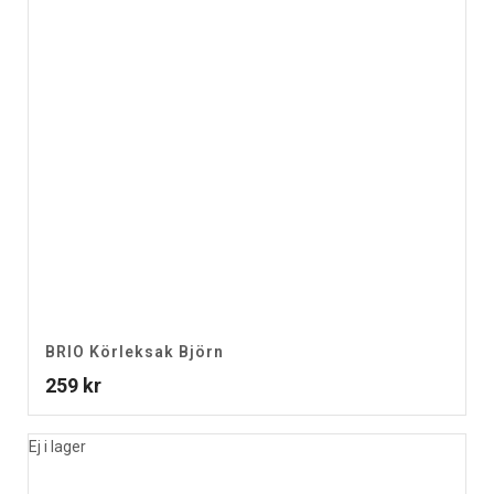
BRIO Körleksak Björn
259
kr
Ej i lager