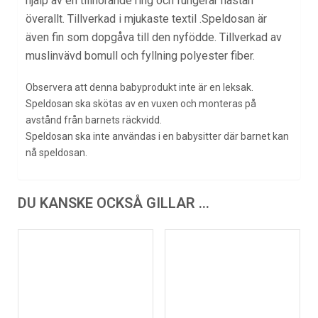
hjälp av en tillhörande ring och fungerar nästan
överallt. Tillverkad i mjukaste textil .Speldosan är
även fin som dopgåva till den nyfödde. Tillverkad av
muslinvävd bomull och fyllning polyester fiber.
Observera att denna babyprodukt inte är en leksak.
Speldosan ska skötas av en vuxen och monteras på
avstånd från barnets räckvidd.
Speldosan ska inte användas i en babysitter där barnet kan
nå speldosan.
DU KANSKE OCKSÅ GILLAR …