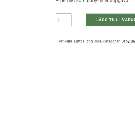
– perfekt som baby- eller dopgåva.
LÄGG TILL I VAR
Artikelnr:
Luftballong Rosa
Kategorier:
Baby
,
Ba