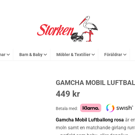
nar
Barn & Baby
Möbler & Textilier
Föräldrar
GAMCHA MOBIL LUFTBA
449
kr
Betala med:
Gamcha Mobil Luftballong rosa
är en
moln samt en matchande girlang runt