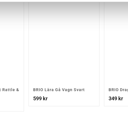
t Rattle &
BRIO Lära Gå Vagn Svart
BRIO Dra
599
kr
349
kr