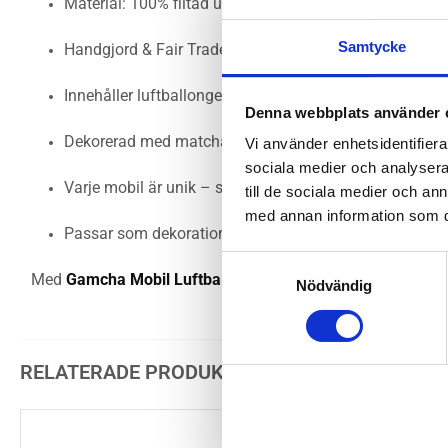
Material: 100% filtad ull
Samtycke
Handgjord & Fair Trade från Nepal
Innehåller luftballonger i rosa, moln i vitt och grått
Denna webbplats använder 
Dekorerad med matchande girlang runt mobilens ställ
Vi använder enhetsidentifierar
sociala medier och analysera 
Varje mobil är unik – små variationer kan förekomma
till de sociala medier och a
med annan information som du 
Passar som dekoration över spjälsäng eller skötbord
Samtyckesval
Med
Gamcha Mobil Luftballong rosa
får barnrummet en sag
Nödvändig
RELATERADE PRODUKTER