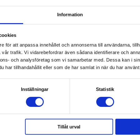
Information
cookies
ning
e för att anpassa innehållet och annonserna till användarna, tillh
vår trafik. Vi vidarebefordrar även sådana identifierare och anna
nnons- och analysföretag som vi samarbetar med. Dessa kan i sin
har tillhandahållit eller som de har samlat in när du har använt 
olik och harmonisk detalj som inspirerar till drömmar och fant
Inställningar
Statistik
Tillåt urval