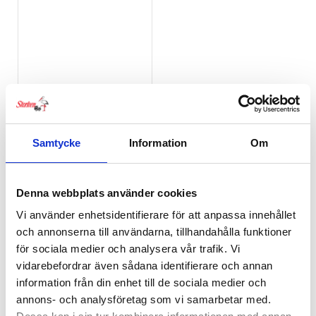
Samtycke
Information
Om
Cybex Platinum
Vinteråkpåse Svart
2,699
kr
Denna webbplats använder cookies
Vi använder enhetsidentifierare för att anpassa innehållet
och annonserna till användarna, tillhandahålla funktioner
RELATERADE PRODUKTER
för sociala medier och analysera vår trafik. Vi
vidarebefordrar även sådana identifierare och annan
EJ I LAGER
information från din enhet till de sociala medier och
annons- och analysföretag som vi samarbetar med.