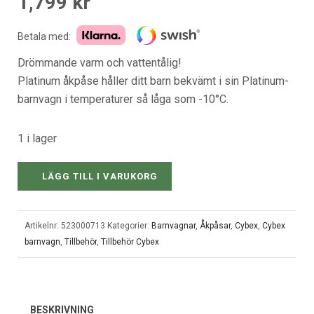
1,799
kr
Betala med:
Drömmande varm och vattentålig!
Platinum åkpåse håller ditt barn bekvämt i sin Platinum-
barnvagn i temperaturer så låga som -10°C.
1 i lager
LÄGG TILL I VARUKORG
Artikelnr:
523000713
Kategorier:
Barnvagnar
,
Åkpåsar
,
Cybex
,
Cybex
barnvagn
,
Tillbehör
,
Tillbehör Cybex
BESKRIVNING