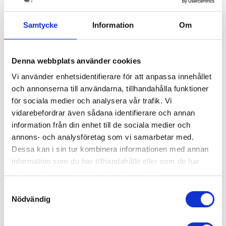
Samtycke
Information
Om
Bukowski Nalle Bella Sophie
Denna webbplats använder cookies
369
kr
Vi använder enhetsidentifierare för att anpassa innehållet
och annonserna till användarna, tillhandahålla funktioner
EJ I LAGER
för sociala medier och analysera vår trafik. Vi
vidarebefordrar även sådana identifierare och annan
information från din enhet till de sociala medier och
annons- och analysföretag som vi samarbetar med.
Dessa kan i sin tur kombinera informationen med annan
information som du har tillhandahållit eller som de har
samlat in när du har använt deras tjänster.
Samtyckesval
Nödvändig