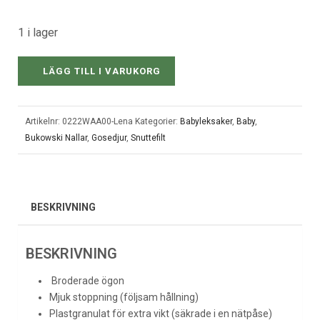
1 i lager
LÄGG TILL I VARUKORG
Artikelnr:
0222WAA00-Lena
Kategorier:
Babyleksaker
,
Baby
,
Bukowski Nallar
,
Gosedjur
,
Snuttefilt
BESKRIVNING
BESKRIVNING
Broderade ögon
Mjuk stoppning (följsam hållning)
Plastgranulat för extra vikt (säkrade i en nätpåse)