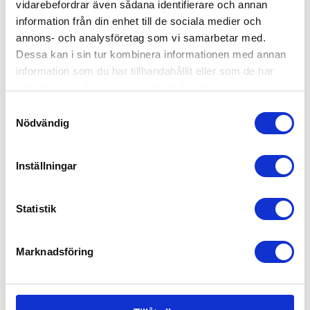
vidarebefordrar även sådana identifierare och annan
information från din enhet till de sociala medier och
annons- och analysföretag som vi samarbetar med.
Dessa kan i sin tur kombinera informationen med annan
information som du har tillhandahållit eller som de har
Bukowski Nalle Daniel & Girlfriend
samlat in när du har använt deras tjänster.
299
kr
Samtyckesval
Nödvändig
Inställningar
Statistik
Marknadsföring